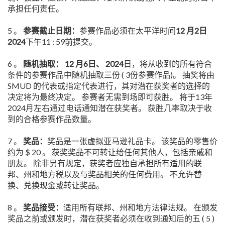
承担任何责任。
5 。
参赛截止日期：
参赛作品必须在太平洋时间
12 月2日
2024
下午11 : 59前提交。
6 。
随机抽取：
12 月6日、 2024
日，将从收到的所有符合
条件的参赛作品中随机抽取三份 ( 3份参赛作品)。 抽奖将由
SMUD 的代表或指定代表进行，其对潜在获奖者的选择的
决定将为最终决定。 参赛者无需到场即可获胜。 将于13年
2024月左右通过电话通知潜在获奖者。 获胜几率取决于收
到的合格参赛作品数量。
7 。
奖品：
奖品是一张虚拟亚马逊礼品卡。 该奖品的零售价
约为 $ 20 。 获奖奖品不可转让给任何其他人，包括亲戚和
朋友。 除非另有规定，获奖者应独自承担所有适用的联
邦、州和地方税以及与奖品相关的任何费用。 不允许替
换、兑换现金或转让奖品。
8 。
奖品接受：
适用所有联邦、州和地方法律法规。 在颁发
奖品之前或颁发时，潜在获奖者必须在收到通知后的五 ( 5 )