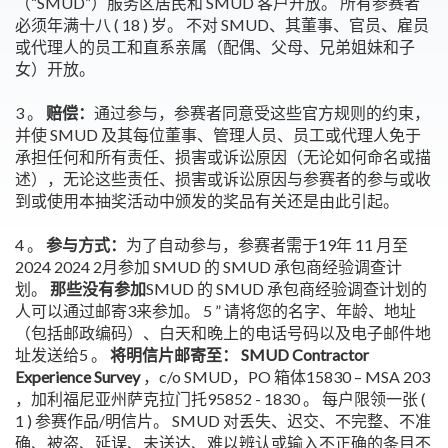
（“SMUD”）服务区居民和 SMUD 客户开放。 所有参赛者
必须年满十八 ( 18 ) 岁。 不对 SMUD、其董事、官员、雇员
或代理人的员工和直系亲属（配偶、父母、兄弟姐妹和子
女）开放。
3 。
赔偿：
通过参与，参赛者同意受这些官方规则的约束，
并使 SMUD 及其每位董事、管理人员、员工或代理人免于
承担任何和所有责任、损害或诉讼原因（无论如何命名或描
述），无论这些责任、损害或诉讼原因与参赛者的参与或收
到或使用本抽奖活动中颁发的奖品有关还是由此引起。
4 。
参与方式：
为了自动参与，参赛者需于19年 11 月至
2024 2024 2月参加 SMUD 的 SMUD 承包商经验调查计
划。
那些没有参加
SMUD 的 SMUD 承包商经验调查计划的
人可以通过邮寄3来参加。 5 ” 请将您的名字、年龄、地址
（包括邮政编码）、白天和晚上的电话号码以及电子邮件地
址发送给5 。
将明信片邮寄至：
SMUD Contractor
Experience Survey
，c/o SMUD，PO 箱体15830 – MSA 203
，加利福尼亚州萨克拉门托95852 - 1830 。 每户限领一张 (
1 ) 参赛作品/明信片。 SMUD 对丢失、迟交、不完整、不准
确、被盗、延误、未送达、难以辨认或输入不正确的条目不