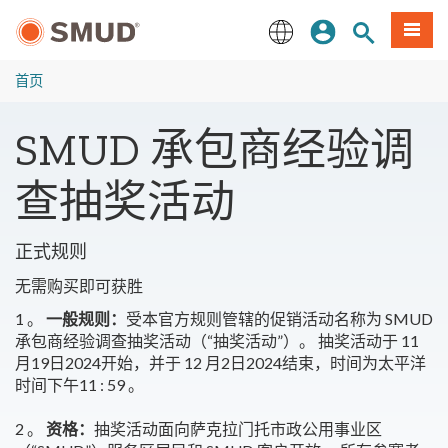
跳
登录
网站搜索
項目
至
主
English
要
首页
内
容
SMUD 承包商经验调
查抽奖活动
正式规则
无需购买即可获胜
1 。
一般规则：
受本官方规则管辖的促销活动名称为 SMUD
承包商经验调查抽奖活动（“抽奖活动”）。 抽奖活动于 11
月19日2024开始，并于 12 月2日2024结束，时间为太平洋
时间下午11 : 59 。
2 。
资格：
抽奖活动面向萨克拉门托市政公用事业区