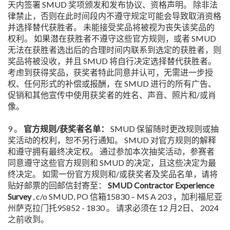
天内签署 SMUD 奖项颁发和发布协议、资格声明。 除非法
律禁止，否则在此时间段内不遵守规定可能会导致取消资格
并选择替代获胜者。 未能接受奖品将被视为丧失该奖品的
权利。 如果潜在获胜者不遵守这些官方规则，或者 SMUD
无法在获胜者选出后的合理时间内联系到选定的获胜者，则
奖品将被没收，并且 SMUD 将自行决定选择替代获胜者。
考虑到获得奖品，获奖者特此同意并认可，无需进一步授
权、任何形式的补偿或报酬，在 SMUD 进行的所有广告、
促销和其他宣传中使用获奖者的姓名、声音、照片和/或肖
像。
9 。
官方规则/获奖者名单：
SMUD 保留随时更改规则或抽
奖活动的权利，恕不另行通知。 SMUD 对官方规则的解释
和遵守拥有最终决定权。 通过参加本次抽奖活动，参赛者
同意遵守这些官方规则和 SMUD 的决定，且这些决定为最
终决定。 如需一份官方规则和/或获奖者及奖品名单，请将
贴好邮票的回邮信封寄至：
SMUD Contractor Experience
Survey
, c/o SMUD, PO 信箱15830 – MS A 203 ，加利福尼亚
州萨克拉门托95852 - 1830 。 请求必须在 12 月2日、 2024
之前收到。