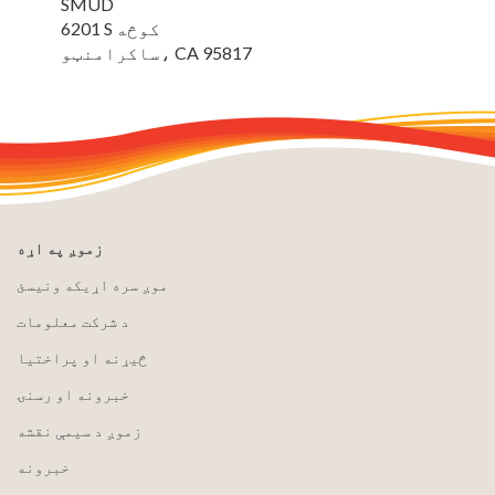
SMUD
6201 S کوڅه
ساکرامنټو، CA 95817
زموږ په اړه
موږ سره اړیکه ونیسئ
د شرکت معلومات
څیړنه او پراختیا
خبرونه او رسنۍ
زموږ د سیمې نقشه
خبرونه