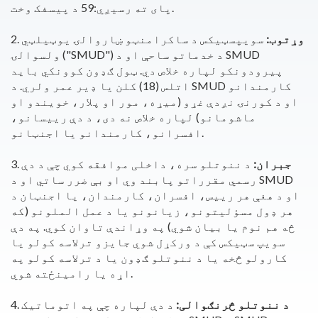
پای ته رسیږي:59 د پیسفک وخت.
وړتوب:
سویپسټیکس د ساکرامنټو ښاروالۍ یوټیلټي
2.
ولسوالۍ ("SMUD") د خدماتو ساحې او د SMUD
پیرودونکو لپاره خلاص دي. ټول ګډون کوونکي باید
اتلس (18) کلن یا ډیر عمر ولري. د SMUD کارمندانو
او د کورنۍ نږدې غړو (میړه، مور او پلار، خویندو او
ماشومانو) لپاره خلاص نه دی، د دې رییسانو،
افسرانو، کارمندانو یا اجنټانو.
جبران:
د ننوتلو سره، داخلی موافقه کوي چې د دې
3.
رسمي مقرراتو پابند وي او بې ضرر ساتي او د SMUD
او د هغې هر رییس، افسران، کارمندان، یا اجنټان د
هر ډول مسؤلیتونو، زیانونو یا د عمل الملونو (که
څه هم نوم یا بیان شوي) په وړاندې تاوان کوي. په دې
سویپ سټیکس کې د ورکړل شوي جایزو ترلاسه کولو یا
کارولو څخه یا د ننوتلو ګډون یا د ترلاسه کولو په
اړه یا رامینځته شوي.
د ننوتلو څرنګوالی:
د دې لپاره چې په اتوماتيک
4.