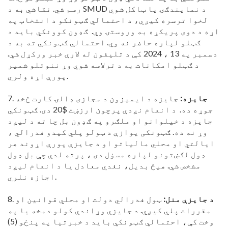
رسم شي. نقاشي به د SMUD د نمایندګۍ یا ټاکل شوي
لخوا ترسره کیږي، د احتمالي ګټونکو د انتخاب په
اړه د دوی پریکړه به وروستۍ وي. ګډون کوونکي باید د
ګټلو لپاره حاضر نه وي. احتمالي ګټونکي ته به د
دسمبر په 13 ، 2024 کې د تلیفون له لارې خبر ورکړل شي.
د ګټلو امکانات به د ترلاسه شوي وړ ننوتلو شمیر
پورې اړه ولري.
جایزه:
جایزه د ایمیزون د مجازی ډالۍ کارت څخه
7.
جوړه ده. د انعام نږدې پرچون ارزښت $20 دی. ګټونکي
جایزه د خپلوانو او ملګرو په ګډون بل چا ته د لیږد
وړ نه ده. ګټونکی یوازې د ټولو پلي کیدو فدرالي ،
ایالتي او محلي مالیاتو او د جایزې پورې اړوند هر
ډول لګښتونو لپاره مسؤل دی ، پرته لدې چې بل ډول
مشخص شي. هیڅ بدیل، نغدي معادل یا د انعام لیږد
اجازه نلري.
د جایزې منل:
ټول فدرالي دولت او محلي قوانین او
8.
مقررات پلي کیږي. د جایزې وړاندې کولو دمخه یا په
وخت کې، احتمالي ګټونکي باید د خبرتیا په پنځو (5)