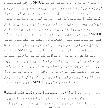
ورځو کې دننه د SMUD انعام جایزه او د خوشې کولو
تړون، د وړتیا اعلامیه اجرا کړي. د دې مودې په اوږدو
کې نه مراعات کول ممکن د بې کفایتۍ او د بدیل
ګټونکي انتخاب لامل شي ، پرته لدې چې د قانون لخوا
منع شوی وي. د جایزې د سپارلو په منلو کې پاتې راتلل
به د دې ډول جایزې جریمه شي. که چیرې احتمالي
ګټونکي د دې رسمي مقرراتو سره سم نه وي یا که SMUD
نشي کولی د ګټونکي انتخاب وروسته په مناسب وخت کې
د ټاکل شوي ګټونکي سره اړیکه ونیسي، جایزه به ضبط
شي او د SMUD په اختیار کې به یو بدیل ګټونکی
وټاکل شي. د جایزې د ترلاسه کولو په پام کې نیولو
سره، ګټونکي په دې توګه موافقه کوي او رضایت لري،
پرته له دې چې د نورو اجازې، خسارې یا معاوضې څخه
پرته، د ګټونکي نوم، غږ، انځور، او / یا په هر ډول
اعلاناتو، ترویجونو او نورو کې د ګټونکي نوم کارول
کیږي. خپرونه د SMUD لخوا ترسره کیږي.
SMUD حق لري چې په
د رسمي قواعدو / ګټونکو لیست:
9.
هیڅ وخت کې پرته له خبرتیا پرته د قاعدې یا
سویپسټیک بدلونونه رامینځته کړي. د رسمي مقرراتو