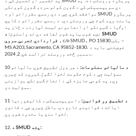
په تفسیر او تعمیل کې د SMUD پریکړه وروستۍ ده. په
دې سویپسټیکس کې د ګډون کولو سره، ګډون کوونکی
موافقه کوي چې د دې رسمي مقرراتو او د SMUD پریکړو
پابند وي، کوم چې وروستی دي. د رسمي مقرراتو د کاپي
او/یا د ګټونکو او انعامونو لیست لپاره، د ځان په
نښه شوی ټاپه شوی لفافه دې ته واستوئ:
د SMUD
، c/o SMUD، PO بکس 15830 –
قراردادي تجربې سروې
MS A203, Sacramento, CA 95852-1830. غوښتنې باید د
دسمبر څخه وروسته ترالسه شي 2, 2024.
د مالیاتو معلومات:
د هر ډول تطبیق شوي مالیاتو
10
مسؤلیت چې د کوم حکومت لخوا لګول کیږي، که چیرې
وي، په کومې جایزه کې د انعام ګټونکي یوازینی
مسؤلیت دی.
د تطبیق وړ قوانین:
دا سویپسټیکس د کالیفورنیا
11
ایالت د قوانینو تابع دی. باطل چیرې چې د قانون
لخوا منع یا محدود شوی وي.
د SMUD پته:
12.