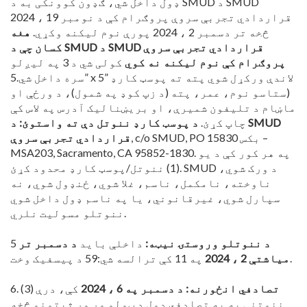
ډول داخل شي، ګډون کوونکی به د SMUD د SMUD
قراردادي تجربې سروې پروګرام کې د نومبر 19 ، 2024
څخه تر دسمبر 2 ، 2024 پورې نوم لیکنه وکړي.
هغه
کسان چې د SMUD د SMUD قراردادي تجربې سروې
پروګرام کې نوم لیکنه نه کوي
کولی شي د 3 په لیږلو
سره داخل شي.5” x 5” لاندې ورکړل شوي پته ته پوسټ کارډ
(ستاسو نوم، عمر، پته (د زپ کوډ په شمول)، د ورځې او
ماښام د تلیفون شمیرې، او بریښنالیک آدرس په لاس کې
چاپ کړئ.
د پوسټ کارډ ننوتل دې ته واستوئ:
د SMUD
, c/o SMUD, PO بکس 15830 –
قراردادي تجربې سروې
MSA203, Sacramento, CA 95852-1830. په هر کور کې د یو
(1) ننوتل/پوسټ کارډ محدود کړئ. SMUD د ورک شوي،
ناوخته، نامکمل، ناسم، غلا شوي، ځنډول شوي، نه
سپارل شوي، غیرقانوني، یا په ناسم ډول داخل شوي
ننوتلو مسولیت نلري.
د ننوتلو وروستۍ نیټه:
داخلې باید
د دسمبر تر
5
په 11 کې ترالسه شي:59 د پیسفیک وخت.
میاشتې 2 ، 2024
تصادفي انځورنه:
د دسمبر په 6 ، 2024
کې، درې (3)
6.
ننوتنې به په تصادفي ډول د ټولو وړ وړ ثبتونو څخه