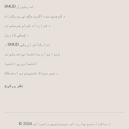
SMUD ته پلورل
د کوچني سوداګرۍ هڅونې پروګرام
د قرارداد کولو فرصتونه
د ځمکې کارول
د SMUD تدارکاتو اړیکې
ډیزاین او ساختماني خدمتونه
اقتصادي پراختیا
د غیر سټاک تضمینونو استملاک
نظر ورکړئ
2026 د ساکرامنټو ښاروالۍ یوټیلیټي ولسوالۍ
©