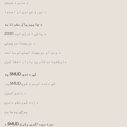
د مدیره هیئت
د بورډ غونډې او اجنډا
د چاپیریال مشرتابه
2030 د پاکې انرژۍ لید
د بریښنا سرچینې
د ونو او بریښنا لینونو ساتنه
داوطلبانه کاربن بازار افشا کول
په SMUD کې دندې
په ‏‎SMUD‎‏ کې دنده ترسره کوي
د دندې لټون
د زده کوونکو دندې
پوځي پوهاوی
د SMUD سره سوداګري وکړئ