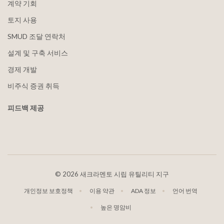
계약 기회
토지 사용
SMUD 조달 연락처
설계 및 구축 서비스
경제 개발
비주식 증권 취득
피드백 제공
©
2026 새크라멘토 시립 유틸리티 지구
개인정보 보호정책
이용 약관
ADA 정보
언어 번역
높은 명암비