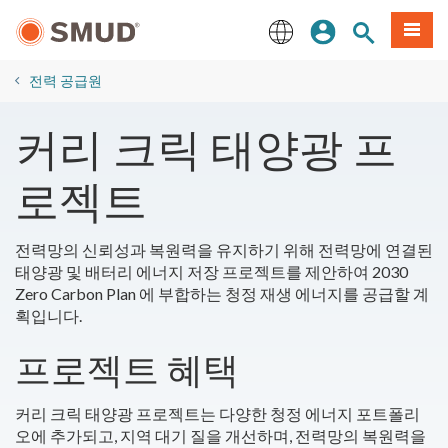
주
로그인
사이트 검색
메뉴
요
콘
English
텐
​전력 공급원
츠
로
커리 크릭 태양광 프
건
너
로젝트
뛰
기
전력망의 신뢰성과 복원력을 유지하기 위해 전력망에 연결된
태양광 및 배터리 에너지 저장 프로젝트를 제안하여 2030
Zero Carbon Plan 에 부합하는 청정 재생 에너지를 공급할 계
획입니다.
프로젝트 혜택
커리 크릭 태양광 프로젝트는 다양한 청정 에너지 포트폴리
오에 추가되고, 지역 대기 질을 개선하며, 전력망의 복원력을