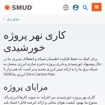
رفتن
منو
تجوی سایت
ورود
به
محتوای
English
اصلی
​منابع برق
کاری نهر پروژه
خورشیدی
برای کمک به حفظ قابلیت اطمینان شبکه و انعطاف پذیری, ما در
حال پیشنهاد خورشیدی و باتری پروژه ذخیره سازی انرژی متصل به
شبکه برق ما را به ارائه تمیز, انرژی تجدید پذیر است که هم تراز با
انرژی ما 2030 Zero Carbon Plan.
مزایای پروژه
کاری نهر پروژه خورشیدی می افزاید: به نمونه کارها انرژی پاک
متنوع ما, بهبود کیفیت هوای محلی و ارائه عرضه قابل اعتماد بلند