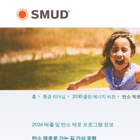
주
요
콘
텐
츠
로
건
너
뛰
기
홈
​환경 리더십
2030 클린 에너지 비전
탄소 제로
2026 배출 및 탄소 제로 프로그램 정보
탄소 제로로 가는 길 가상 포럼