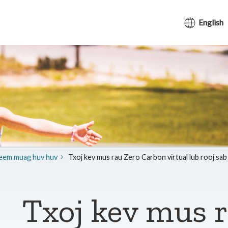
English
eem muag huv huv
Txoj kev mus rau Zero Carbon virtual lub rooj sab 
Txoj kev mus 