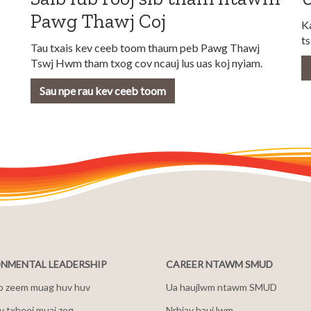
Pawg Thawj Coj
K
ts
Tau txais kev ceeb toom thaum peb Pawg Thawj
Tswj Hwm tham txog cov ncauj lus uas koj nyiam.
Sau npe rau kev ceeb toom
NMENTAL LEADERSHIP
CAREER NTAWM SMUD
b zeem muag huv huv
Ua haujlwm ntawm SMUD
 txheej muaj zog
Nrhiav hauj lwm