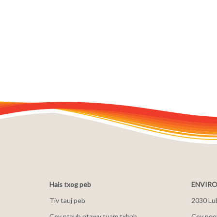
Hais txog peb
ENVIRO
Tiv tauj peb
2030 Lu
Cov ntaub ntawv tuam txhab
Cov peev