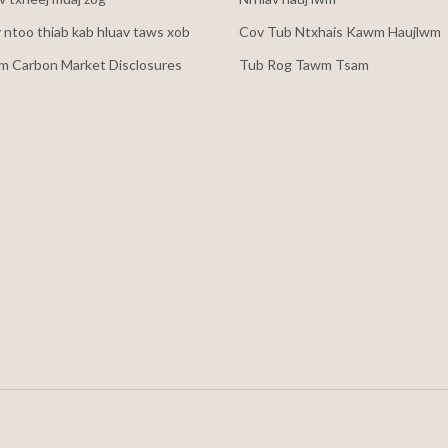
v ntoo thiab kab hluav taws xob
Cov Tub Ntxhais Kawm Haujlwm
m Carbon Market Disclosures
Tub Rog Tawm Tsam