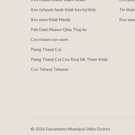
Kev tshawb fawb thiab kev loj hlob
Tiv thai
Xov xwm thiab Media
Kev yee
Peb Daim Ntawv Qhia Thaj Av
Cov ntawv xov xwm
Pawg Thawj Coj
Pawg Thawj Coj Cov Rooj Sib Tham thiab
Cov Txheej Txheem
©
2026 Sacramento Municipal Utility District