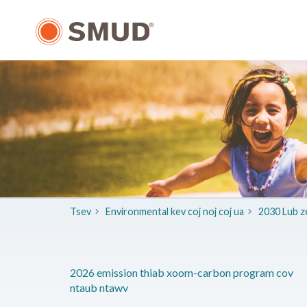
Hla
mus
rau
Cov
Ntsiab
Lus
Tseem
Ceeb
Tsev
​Environmental kev coj noj coj ua
2030 Lub z
2026 emission thiab xoom-carbon program cov
ntaub ntawv