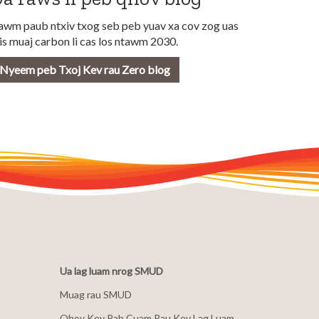
awm paub ntxiv txog seb peb yuav xa cov zog uas
is muaj carbon li cas los ntawm 2030.
Nyeem peb Txoj Kev rau Zero blog
Ua lag luam nrog SMUD
Muag rau SMUD
Qhov Kev Pab Cuam Rau Kev Lag Luam