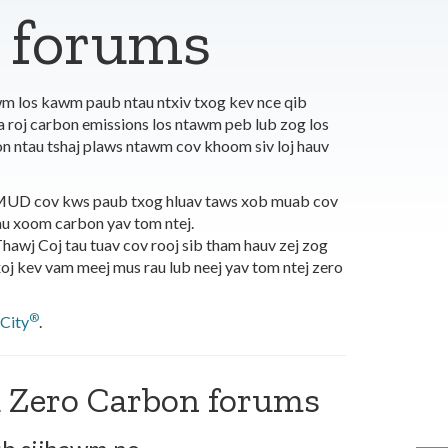
l forums
m los kawm paub ntau ntxiv txog kev nce qib
roj carbon emissions los ntawm peb lub zog los
n ntau tshaj plaws ntawm cov khoom siv loj hauv
SMUD cov kws paub txog hluav taws xob muab cov
au xoom carbon yav tom ntej.
wj Coj tau tuav cov rooj sib tham hauv zej zog
oj kev vam meej mus rau lub neej yav tom ntej zero
®
City
.
u Zero Carbon forums