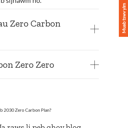
lub sijhawm no.
Muab tswv yim
rau Zero Carbon
bon Zero Zero
eb 2030 Zero Carbon Plan?
a raws li peb qhov blog