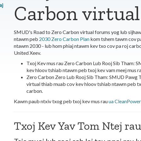
Carbon virtua
aj
SMUD's Road to Zero Carbon virtual forums yog lub sijhaw
ntawm peb
2030 Zero Carbon Plan
kom tshem tawm cov pa 
ntawm 2030 - lub hom phiaj ntawm kev txo cov pa roj carbo
United Xeev.
Txoj Kev mus rau Zero Carbon Lub Rooj Sib Tham: 
kev hloov tshiab ntawm peb txoj kev vam meej mus r
Zero Carbon Zero Lub Rooj Sib Tham: SMUD Pawg Tha
virtual thiab muab cov kev hloov tshiab ntawm peb tx
carbon.
Kawm paub ntxiv txog peb txoj kev mus rau
ua CleanPower
Txoj Kev Yav Tom Ntej ra