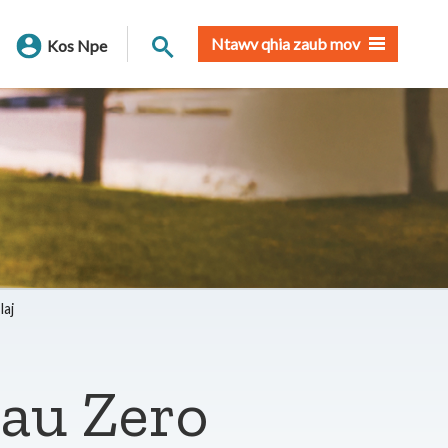
Nrhiav qhov chaw
Ntawv qhia zaub mov
Kos Npe
laj
rau Zero