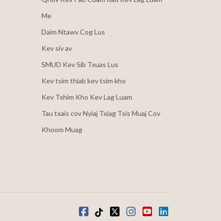
Me
Daim Ntawv Cog Lus
Kev siv av
SMUD Kev Sib Txuas Lus
Kev tsim thiab kev tsim kho
Kev Txhim Kho Kev Lag Luam
Tau txais cov Nyiaj Txiag Tsis Muaj Cov
Khoom Muag
Facebook
Tiktok
twitter
Instagram
youtube
LinkedIn