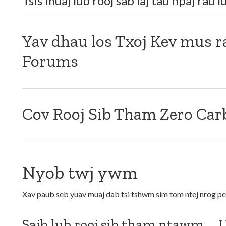
Tsis muaj lub rooj sab laj tau npaj rau 
Yav dhau los Txoj Kev mus 
Forums
Cov Rooj Sib Tham Zero Car
Nyob twj ywm
Xav paub seb yuav muaj dab tsi tshwm sim tom ntej nrog p
Saib lub rooj sib tham ntawm
U