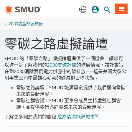
跳
登入
站內搜尋
選單
至
主
English
要
2030清潔能源願景
內
容
零碳之路虛擬論壇
SMUD 的「零碳之路」虛擬論壇提供了一個機會，讓您可
以進一步了解我們的
2030零碳計畫
的進展情況，該計畫旨
在到2030消除我們電力供應中的碳排放——這是美國大型公
用事業公司中最雄心勃勃的碳減排目標狀態。
零碳之路論壇：SMUD 能源專家提供了我們邁向零碳
未來的最新進展。
零碳社群會議：SMUD 董事會成員主持虛擬社群會
議，並提供我們邁向零碳未來的最新進展。
®
了解更多關於我們的旅程
成為清潔能源城市
.