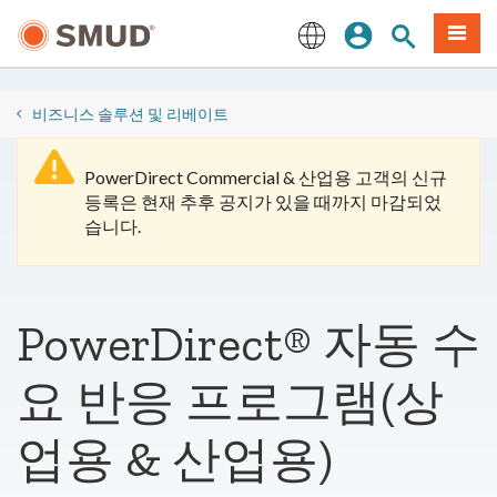
주
로그인
사이트 검색
메뉴
요
콘
English
텐
츠
비즈니스 솔루션 및 리베이트
로
건
PowerDirect Commercial & 산업용 고객의 신규
너
등록은 현재 추후 공지가 있을 때까지 마감되었
뛰
습니다.
기
PowerDirect® 자동 수
요 반응 프로그램(상
업용 & 산업용)