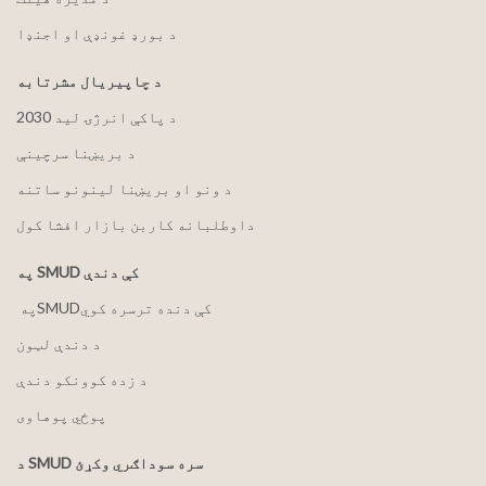
د بورډ غونډې او اجنډا
د چاپیریال مشرتابه
2030 د پاکې انرژۍ لید
د بریښنا سرچینې
د ونو او بریښنا لینونو ساتنه
داوطلبانه کاربن بازار افشا کول
په SMUD کې دندې
په ‏‎SMUD‎‏ کې دنده ترسره کوي
د دندې لټون
د زده کوونکو دندې
پوځي پوهاوی
د SMUD سره سوداګري وکړئ