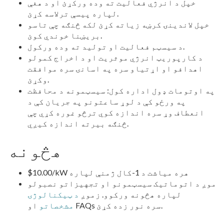
خپل د انرژي فعالیت ته وده ورکړئ او د هغې
لپاره پیسې ترلاسه کړئ.
خپل لاندینۍ کرښه زیاته کړئ لکه څنګه چې تاسو
بریښنا خوندي کوئ.
د سیسټم فعالیت او تولید ته وده ورکول.
د کارپوریټ انرژي موثریت او د اخراج کمولو
اهدافو او اړتیاو سره په اسانۍ سره موافقت
وکړئ.
په اوتومات ډول اداره کول: سیسټمونه د محافظت
په ورځو کې د لوړ ساعتونو په جریان کې د
انعطاف وړ سره اندازه کوي ترڅو غوره کړي چې
څنګه بیرته اندازه کیږي.
هڅونه
$10.00/kW هره میاشت د 1-کال ژمنې لپاره
موږ د اتوماتیک سیسټمونو او تجهیزاتو نصبولو
لپاره هڅونه ورکوو. زموږ
د ټیکنالوژۍ
او FAQs سره نور زده کړئ.
مشخصاتو