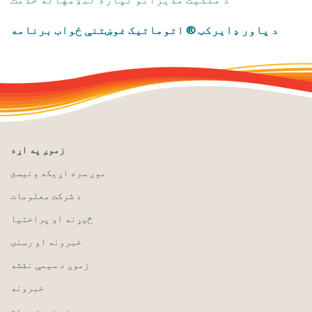
د پاور ډایرکټ ® اتوماتیک غوښتنې ځواب برنامه
زموږ په اړه
موږ سره اړیکه ونیسئ
د شرکت معلومات
څیړنه او پراختیا
خبرونه او رسنۍ
زموږ د سیمې نقشه
خبرونه
د مدیره هیئت