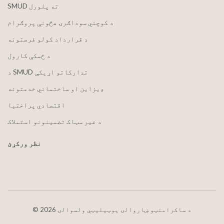
SMUD ته پلورل
د کوچني سوداګرۍ هڅونې پروګرام
د قرارداد کولو فرصتونه
د ځمکې کارول
د SMUD تدارکاتو اړیکې
ډیزاین او ساختماني خدمتونه
اقتصادي پراختیا
د غیر سټاک تضمینونو استملاک
نظر ورکړئ
2026 د ساکرامنټو ښاروالۍ یوټیلیټي ولسوالۍ
©