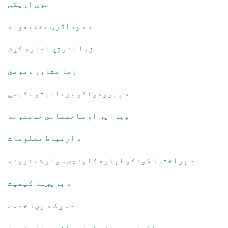
نوې اړیکې
​د سوداګرۍ تخفیفونه
​زما انرژي اداره کړئ
زما مشاور ومومئ
​د پیرودونکو بریالیتوب کیسې
​ډیزاین او ساختماني خدمتونه
​د ارتباط معلومات
د پراختیا کونکو لپاره ګاونډی سولر شیئرونه
​د بریښنا کیفیت
​د سړک د رڼا خدمت
​د ملکیت مدیرانو لپاره لنډمهاله خدمت