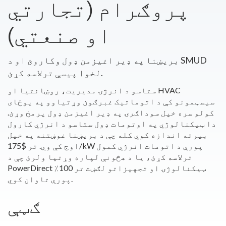
پروګرام (تجارتي
او صنعتي)
بریښنا په ډیر اغیزمن ډول وکاروئ او د SMUD
لخوا پیسې ترلاسه کړئ.
ستاسو د انرژۍ مدیریت، روښانتیا او HVAC
سیسټمونو کې د اتوماتیک غبرګون وړتیاوو په یوځای
کولو سره خپل سوداګرۍ په ډیر اغیزمن ډول پرمخ وړئ.
دا ټیکنالوژي په اوتومات ډول ستاسو د انرژي کارول
بیرته اندازه کوي کله چې د بریښنا غوښتنه په خپل
اوج کې وي. تر $175/kW پورې د اتومات انرژي کمول
ترلاسه کړئ، یا د هڅونې لپاره وړتیا ولرئ چې د
PowerDirect ټیکنالوژۍ او تجهیزاتو لګښت تر 100٪
پورې تاوان کوي.
ګټې