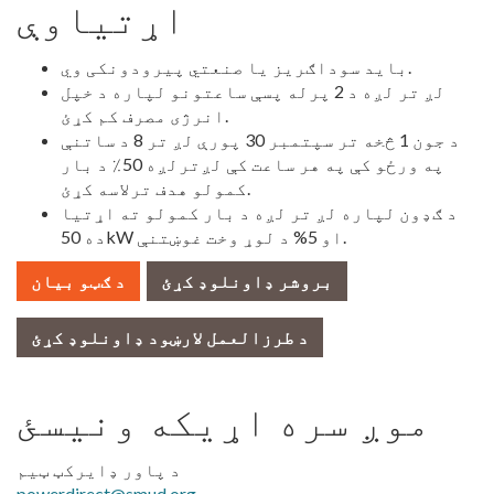
اړتیاوې
باید سوداګریز یا صنعتي پیرودونکی وي.
لږ تر لږه د 2 پرله پسې ساعتونو لپاره د خپل
انرژی مصرف کم کړئ.
د جون 1 څخه تر سپتمبر 30 پورې لږ تر 8 د ساتنې
په ورځو کې په هر ساعت کې لږترلږه 50٪ د بار
کمولو هدف ترلاسه کړئ.
د ګډون لپاره لږ تر لږه د بار کمولو ته اړتیا
ده 50kW او 5% د لوړ وخت غوښتنې.
بروشر ډاونلوډ کړئ
د ګټو بیان
د طرزالعمل لارښود ډاونلوډ کړئ
موږ سره اړیکه ونیسئ
د پاور ډایرکټ ټیم
powerdirect@smud.org