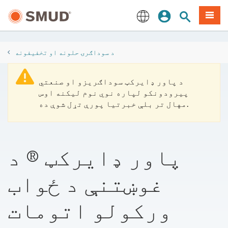
اصلي
مینو
سایټ لټون
ننوزئ
منځپانګې
ته
English
لاړ
شئ
د سوداګرۍ حلونه او تخفیفونه
د پاور ډایرکټ سوداګریزو او صنعتي
پیرودونکو لپاره نوي نوم لیکنه اوس
مهال تر بلې خبرتیا پورې تړل شوې ده.
پاور ډایرکټ ® د
غوښتنې د ځواب
ورکولو اتومات