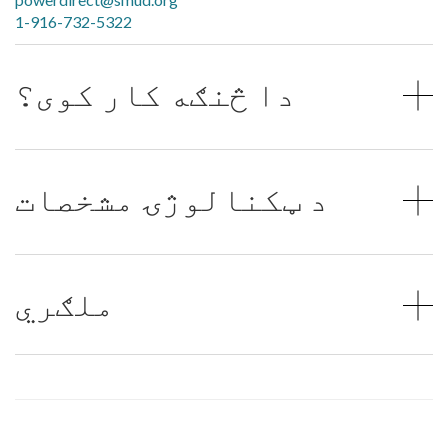
1-916-732-5322
دا څنګه کار کوی؟
د ټکنالوژۍ مشخصات
ملګري