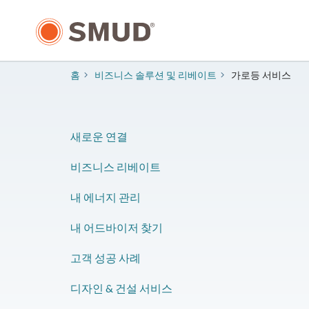
주
요
콘
텐
츠
홈
비즈니스 솔루션 및 리베이트
​가로등 서비스
로
건
너
뛰
새로운 연결
기
​비즈니스 리베이트
​내 에너지 관리
내 어드바이저 찾기
​고객 성공 사례
​디자인 & 건설 서비스