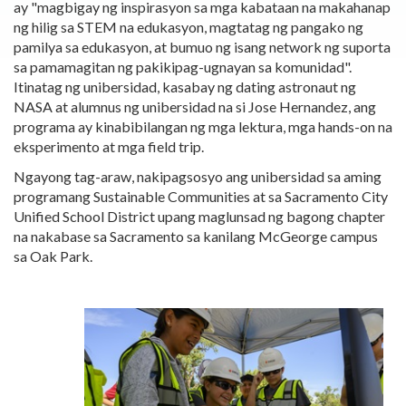
ay "magbigay ng inspirasyon sa mga kabataan na makahanap
ng hilig sa STEM na edukasyon, magtatag ng pangako ng
pamilya sa edukasyon, at bumuo ng isang network ng suporta
sa pamamagitan ng pakikipag-ugnayan sa komunidad".
Itinatag ng unibersidad, kasabay ng dating astronaut ng
NASA at alumnus ng unibersidad na si Jose Hernandez, ang
programa ay kinabibilangan ng mga lektura, mga hands-on na
eksperimento at mga field trip.
Ngayong tag-araw, nakipagsosyo ang unibersidad sa aming
programang Sustainable Communities at sa Sacramento City
Unified School District upang maglunsad ng bagong chapter
na nakabase sa Sacramento sa kanilang McGeorge campus
sa Oak Park.