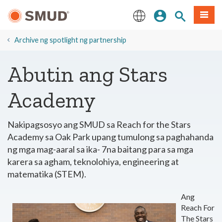
Lumaktaw
Mag-sign In
Paghahanap 
Menu
sa
Pangunahing
English
Nilalaman
Archive ng spotlight ng partnership
Abutin ang Stars
Academy
Nakipagsosyo ang SMUD sa Reach for the Stars
Academy sa Oak Park upang tumulong sa paghahanda
ng mga mag-aaral sa ika- 7na baitang para sa mga
karera sa agham, teknolohiya, engineering at
matematika (STEM).
Ang
Reach For
The Stars