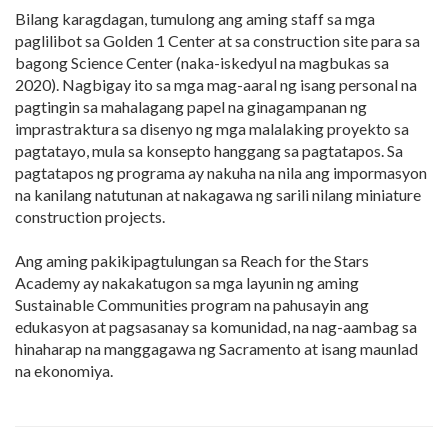
Bilang karagdagan, tumulong ang aming staff sa mga
paglilibot sa Golden 1 Center at sa construction site para sa
bagong Science Center (naka-iskedyul na magbukas sa
2020). Nagbigay ito sa mga mag-aaral ng isang personal na
pagtingin sa mahalagang papel na ginagampanan ng
imprastraktura sa disenyo ng mga malalaking proyekto sa
pagtatayo, mula sa konsepto hanggang sa pagtatapos. Sa
pagtatapos ng programa ay nakuha na nila ang impormasyon
na kanilang natutunan at nakagawa ng sarili nilang miniature
construction projects.
Ang aming pakikipagtulungan sa Reach for the Stars
Academy ay nakakatugon sa mga layunin ng aming
Sustainable Communities program na pahusayin ang
edukasyon at pagsasanay sa komunidad, na nag-aambag sa
hinaharap na manggagawa ng Sacramento at isang maunlad
na ekonomiya.