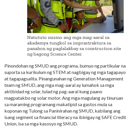
Natututo mismo ang mga mag-aaral sa
akademya tungkol sa imprastraktura sa
panahon ng paglalakbay sa construction site
ng bagong Science Center.
Pinondohan ng SMUD ang programa, bumuo ng partikular na
suporta sa kurikulum ng STEM at nagbigay ng mga tagapayo
at tagapagsalita.
Pinangunahan ng Generation Management
team ng SMUD, ang mga mag-aaral ay lumahok sa mga
aktibidad ng solar, tulad ng pag-aaral kung paano
magpatakbo ng solar motor. Ang mga magulang ay tinuruan
sa maraming programang makatipid sa gastos mula sa
koponan ng Tulong sa Paninirahan ng SMUD, kabilang ang
isang segment sa financial literacy na ibinigay ng SAFE Credit
Union, isa sa mga kasosyo ng SMUD.