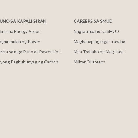
NO SA KAPALIGIRAN
CAREERS SA SMUD
inis na Energy Vision
Nagtatrabaho sa SMUD
agmumulan ng Power
Maghanap ng mga Trabaho
ekta sa mga Puno at Power Line
Mga Trabaho ng Mag-aaral
ryong Pagbubunyag ng Carbon
Militar Outreach