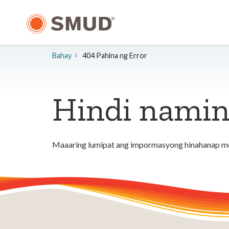
Lumaktaw
sa
Pangunahing
Nilalaman
Bahay
404 Pahina ng Error
Hindi namin
Maaaring lumipat ang impormasyong hinahanap mo