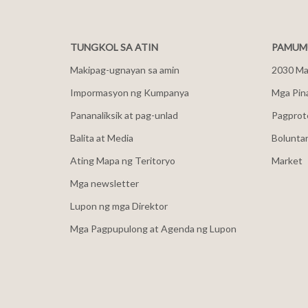
TUNGKOL SA ATIN
PAMUMU
Makipag-ugnayan sa amin
2030 Mal
Impormasyon ng Kumpanya
Mga Pin
Pananaliksik at pag-unlad
Pagprot
Balita at Media
Bolunta
Ating Mapa ng Teritoryo
Market
Mga newsletter
Lupon ng mga Direktor
Mga Pagpupulong at Agenda ng Lupon