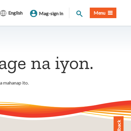
Paghahanap sa Site
English
Menu
Mag-sign In
ge na iyon.
a mahanap ito.