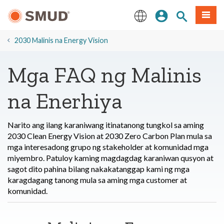
Lumaktaw
Mag-sign In
Paghahanap 
Menu
sa
Pangunahing
English
Nilalaman
2030 Malinis na Energy Vision
Mga FAQ ng Malinis
na Enerhiya
Narito ang ilang karaniwang itinatanong tungkol sa aming
2030 Clean Energy Vision at 2030 Zero Carbon Plan mula sa
mga interesadong grupo ng stakeholder at komunidad
mga
miyembro
. Patuloy kaming magdagdag
karaniwan q
usyon at
sagot dito
pahina bilang
nakakatanggap kami ng mga
karagdagang tanong mula sa aming mga customer at
komunidad.