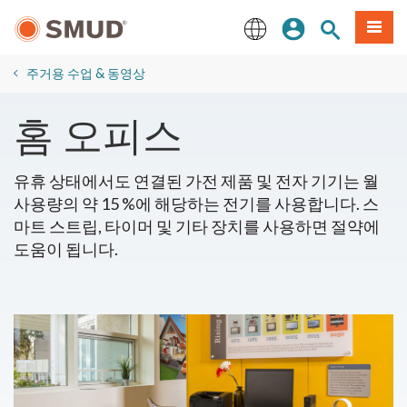
주
로그인
사이트 검색
메뉴
요
콘
English
텐
주거용 수업 & 동영상
츠
로
홈 오피스
건
너
뛰
유휴 상태에서도 연결된 가전 제품 및 전자 기기는 월
기
사용량의 약 15 %에 해당하는 전기를 사용합니다. 스
마트 스트립, 타이머 및 기타 장치를 사용하면 절약에
도움이 됩니다.