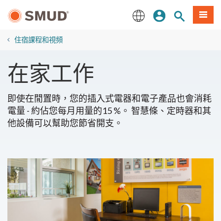
跳
登入
站內搜尋
選單
至
主
English
要
住宿課程和視頻
內
容
在家工作
即使在閒置時，您的插入式電器和電子產品也會消耗
電量 - 約佔您每月用量的15 %。 智慧條、定時器和其
他設備可以幫助您節省開支。