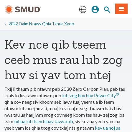
Hla
Kos Npe
Nrhiav qhov
Ntawv
mus
rau
English
Cov
2022 Daim Ntawv Qhia Txhua Xyoo
Ntsiab
Lus
Kev nce qib tseem
Tseem
Ceeb
ceeb mus rau lub zog
huv si yav tom ntej
Txij li thaum pib ntawm peb 2030 Zero Carbon Plan, peb tau
®
txais lo lus tawm ntawm peb
lub zog huv huv PowerCity
-
qhia cov neeg siv khoom seb lawv tuaj yeem ua ib feem
ntawm lub neej huv si, muaj kev ruaj ntseg. Txawm hais tias
nws tau ua haujlwm nrog cov neeg koom tes hauv zej zog los
tsim
txhua lub tsev hluav taws xob
, siv kev ua yeeb yam ua
yeeb yam los qhia txog cov txiaj ntsig ntawm
kev ua noj ua