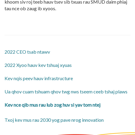
khoom siv roj teeb hauv tsev sib txuas rau SMUD daim phiaj
tau nce ob zaug ib xyoos.
2022 CEO tsab ntawv
2022 Xyoo hauv kev tshuaj xyuas
Kev nqis peev hauv infrastructure
Ua qhov cuam tshuam qhov twg nws tseem ceeb tshaj plaws
Kev nce qib mus rau lub zog huv si yav tom ntej
Txoj kev mus rau 2030 yog pave nrog innovation