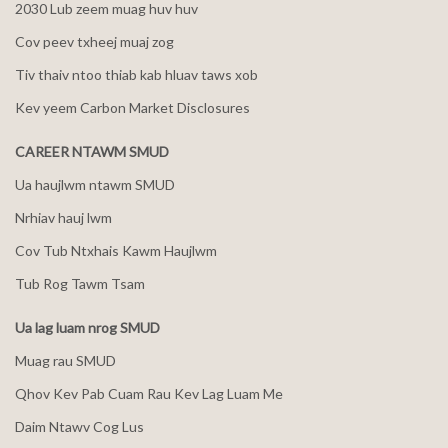
2030 Lub zeem muag huv huv
Cov peev txheej muaj zog
Tiv thaiv ntoo thiab kab hluav taws xob
Kev yeem Carbon Market Disclosures
CAREER NTAWM SMUD
Ua haujlwm ntawm SMUD
Nrhiav hauj lwm
Cov Tub Ntxhais Kawm Haujlwm
Tub Rog Tawm Tsam
Ua lag luam nrog SMUD
Muag rau SMUD
Qhov Kev Pab Cuam Rau Kev Lag Luam Me
Daim Ntawv Cog Lus