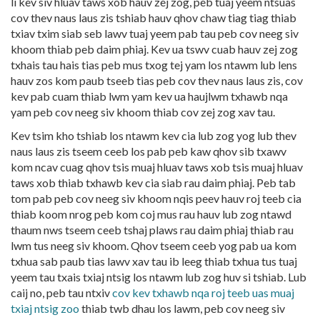
li kev siv hluav taws xob hauv zej zog, peb tuaj yeem ntsuas
cov thev naus laus zis tshiab hauv qhov chaw tiag tiag thiab
txiav txim siab seb lawv tuaj yeem pab tau peb cov neeg siv
khoom thiab peb daim phiaj. Kev ua tswv cuab hauv zej zog
txhais tau hais tias peb mus txog tej yam los ntawm lub lens
hauv zos kom paub tseeb tias peb cov thev naus laus zis, cov
kev pab cuam thiab lwm yam kev ua haujlwm txhawb nqa
yam peb cov neeg siv khoom thiab cov zej zog xav tau.
Kev tsim kho tshiab los ntawm kev cia lub zog yog lub thev
naus laus zis tseem ceeb los pab peb kaw qhov sib txawv
kom ncav cuag qhov tsis muaj hluav taws xob tsis muaj hluav
taws xob thiab txhawb kev cia siab rau daim phiaj. Peb tab
tom pab peb cov neeg siv khoom nqis peev hauv roj teeb cia
thiab koom nrog peb kom coj mus rau hauv lub zog ntawd
thaum nws tseem ceeb tshaj plaws rau daim phiaj thiab rau
lwm tus neeg siv khoom. Qhov tseem ceeb yog pab ua kom
txhua sab paub tias lawv xav tau ib leeg thiab txhua tus tuaj
yeem tau txais txiaj ntsig los ntawm lub zog huv si tshiab. Lub
caij no, peb tau ntxiv
cov kev txhawb nqa roj teeb uas muaj
txiaj ntsig zoo
thiab twb dhau los lawm, peb cov neeg siv