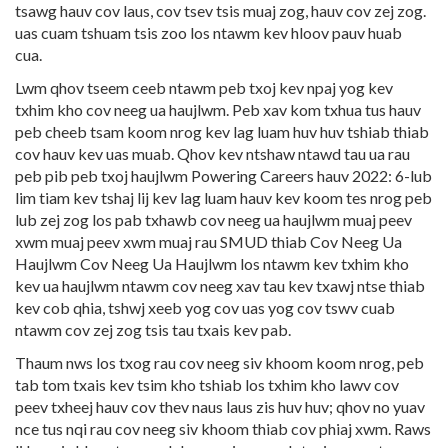
tsawg hauv cov laus, cov tsev tsis muaj zog, hauv cov zej zog.
uas cuam tshuam tsis zoo los ntawm kev hloov pauv huab
cua.
Lwm qhov tseem ceeb ntawm peb txoj kev npaj yog kev
txhim kho cov neeg ua haujlwm. Peb xav kom txhua tus hauv
peb cheeb tsam koom nrog kev lag luam huv huv tshiab thiab
cov hauv kev uas muab. Qhov kev ntshaw ntawd tau ua rau
peb pib peb txoj haujlwm Powering Careers hauv 2022: 6-lub
lim tiam kev tshaj lij kev lag luam hauv kev koom tes nrog peb
lub zej zog los pab txhawb cov neeg ua haujlwm muaj peev
xwm muaj peev xwm muaj rau SMUD thiab Cov Neeg Ua
Haujlwm Cov Neeg Ua Haujlwm los ntawm kev txhim kho
kev ua haujlwm ntawm cov neeg xav tau kev txawj ntse thiab
kev cob qhia, tshwj xeeb yog cov uas yog cov tswv cuab
ntawm cov zej zog tsis tau txais kev pab.
Thaum nws los txog rau cov neeg siv khoom koom nrog, peb
tab tom txais kev tsim kho tshiab los txhim kho lawv cov
peev txheej hauv cov thev naus laus zis huv huv; qhov no yuav
nce tus nqi rau cov neeg siv khoom thiab cov phiaj xwm. Raws