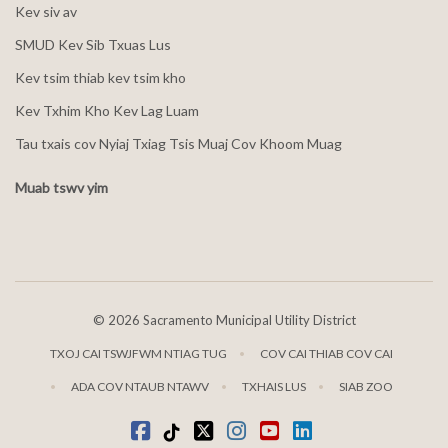
Kev siv av
SMUD Kev Sib Txuas Lus
Kev tsim thiab kev tsim kho
Kev Txhim Kho Kev Lag Luam
Tau txais cov Nyiaj Txiag Tsis Muaj Cov Khoom Muag
Muab tswv yim
©
2026 Sacramento Municipal Utility District
TXOJ CAI TSWJFWM NTIAG TUG
COV CAI THIAB COV CAI
ADA COV NTAUB NTAWV
TXHAIS LUS
SIAB ZOO
Facebook
Tiktok
twitter
Instagram
youtube
LinkedIn