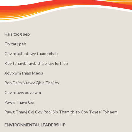
Hais txog peb
Tiv tauj peb
Cov ntaub ntawv tuam txhab
Kev tshawb fawb thiab kev loj hlob
Xov xwm thiab Media
Peb Daim Ntawv Qhia Thaj Av
Cov ntawv xov xwm
Pawg Thawj Coj
Pawg Thawj Coj Cov Rooj Sib Tham thiab Cov Txheej Txheem
ENVIRONMENTAL LEADERSHIP