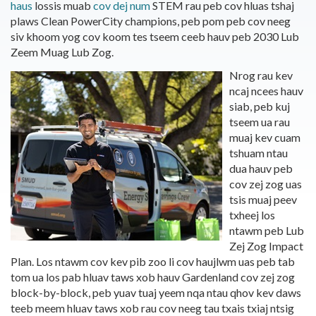
haus
lossis muab
cov dej num
STEM rau peb cov hluas tshaj
plaws Clean PowerCity champions, peb pom peb cov neeg
siv khoom yog cov koom tes tseem ceeb hauv peb 2030 Lub
Zeem Muag Lub Zog.
Nrog rau kev
ncaj ncees hauv
siab, peb kuj
tseem ua rau
muaj kev cuam
tshuam ntau
dua hauv peb
cov zej zog uas
tsis muaj peev
txheej los
ntawm peb Lub
Zej Zog Impact
Plan. Los ntawm cov kev pib zoo li cov haujlwm uas peb tab
tom ua los pab hluav taws xob hauv Gardenland cov zej zog
block-by-block, peb yuav tuaj yeem nqa ntau qhov kev daws
teeb meem hluav taws xob rau cov neeg tau txais txiaj ntsig