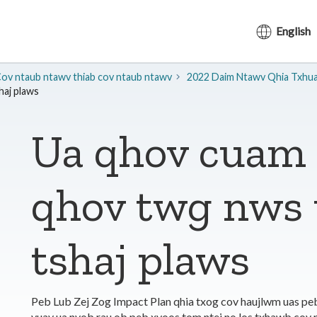
English
Cov ntaub ntawv thiab cov ntaub ntawv
2022 Daim Ntawv Qhia Txhu
aj plaws
Ua qhov cuam
qhov twg nws 
tshaj plaws
Peb Lub Zej Zog Impact Plan qhia txog cov haujlwm uas pe
yuav ua nyob rau ob peb xyoos tom ntej no los txhawb cov 