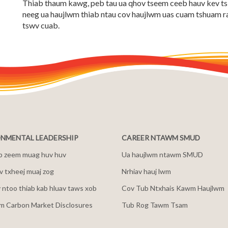
Thiab thaum kawg, peb tau ua qhov tseem ceeb hauv kev tsi
neeg ua haujlwm thiab ntau cov haujlwm uas cuam tshuam rau 
tswv cuab.
NMENTAL LEADERSHIP
CAREER NTAWM SMUD
b zeem muag huv huv
Ua haujlwm ntawm SMUD
 txheej muaj zog
Nrhiav hauj lwm
v ntoo thiab kab hluav taws xob
Cov Tub Ntxhais Kawm Haujlwm
m Carbon Market Disclosures
Tub Rog Tawm Tsam