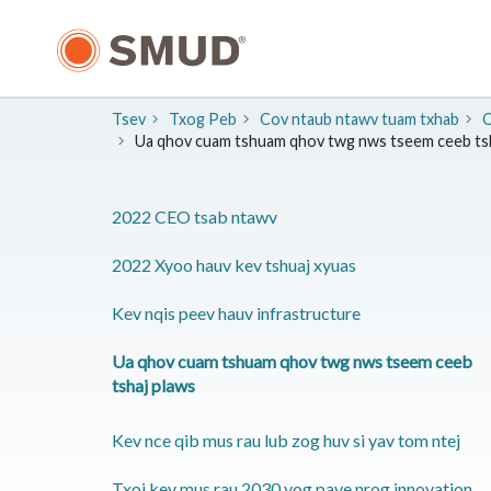
Hla
mus
rau
Cov
Ntsiab
Tsev
Txog Peb
Cov ntaub ntawv tuam txhab
​
Lus
Ua qhov cuam tshuam qhov twg nws tseem ceeb tsh
Tseem
Ceeb
2022 CEO tsab ntawv
2022 Xyoo hauv kev tshuaj xyuas
Kev nqis peev hauv infrastructure
Ua qhov cuam tshuam qhov twg nws tseem ceeb
tshaj plaws
Kev nce qib mus rau lub zog huv si yav tom ntej
Txoj kev mus rau 2030 yog pave nrog innovation