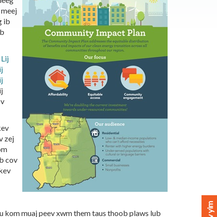
 meej
g ib
ub
Lij
ij
ij
ij
ov
kev
v zej
kom
b cov
 kev
rau kom muaj peev xwm them taus thoob plaws lub