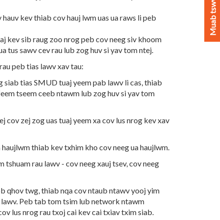
Muab tswv yim
 hauv kev thiab cov hauj lwm uas ua raws li peb
aj kev sib raug zoo nrog peb cov neeg siv khoom
ua tus sawv cev rau lub zog huv si yav tom ntej.
au peb tias lawv xav tau:
 siab tias SMUD tuaj yeem pab lawv li cas, thiab
 feem tseem ceeb ntawm lub zog huv si yav tom
cov zej zog uas tuaj yeem xa cov lus nrog kev xav
a haujlwm thiab kev txhim kho cov neeg ua haujlwm.
 tshuam rau lawv - cov neeg xauj tsev, cov neeg
ob qhov twg, thiab nqa cov ntaub ntawv yooj yim
 lawv. Peb tab tom tsim lub network ntawm
 lus nrog rau txoj cai kev cai txiav txim siab.