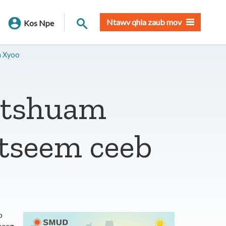
Nrhiav qhov chaw
Ntawv qhia zaub mov
Kos Npe
a Xyoo
 tshuam
tseem ceeb
b
neeg