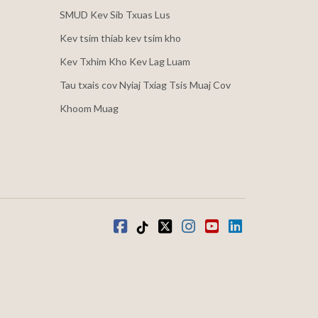
SMUD Kev Sib Txuas Lus
Kev tsim thiab kev tsim kho
Kev Txhim Kho Kev Lag Luam
Tau txais cov Nyiaj Txiag Tsis Muaj Cov
Khoom Muag
Facebook
Tiktok
twitter
Instagram
youtube
LinkedIn