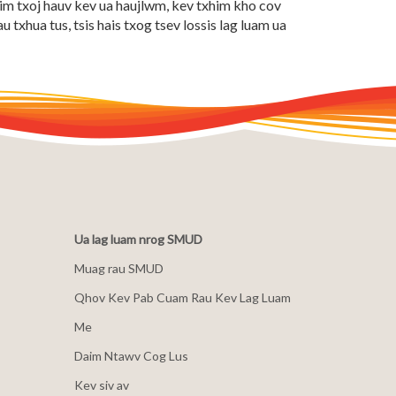
m txoj hauv kev ua haujlwm, kev txhim kho cov
txhua tus, tsis hais txog tsev lossis lag luam ua
Ua lag luam nrog SMUD
Muag rau SMUD
Qhov Kev Pab Cuam Rau Kev Lag Luam
Me
Daim Ntawv Cog Lus
Kev siv av