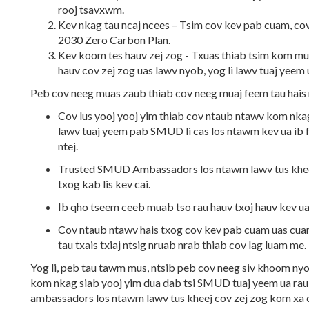
rooj tsavxwm.
Kev nkag tau ncaj ncees – Tsim cov kev pab cuam, cov
2030 Zero Carbon Plan.
Kev koom tes hauv zej zog - Txuas thiab tsim kom mu
hauv cov zej zog uas lawv nyob, yog li lawv tuaj yeem 
Peb cov neeg muas zaub thiab cov neeg muaj feem tau hais r
Cov lus yooj yooj yim thiab cov ntaub ntawv kom nkag
lawv tuaj yeem pab SMUD li cas los ntawm kev ua ib
ntej.
Trusted SMUD Ambassadors los ntawm lawv tus kheej 
txog kab lis kev cai.
Ib qho tseem ceeb muab tso rau hauv txoj hauv kev u
Cov ntaub ntawv hais txog cov kev pab cuam uas cuam
tau txais txiaj ntsig nruab nrab thiab cov lag luam me.
Yog li, peb tau tawm mus, ntsib peb cov neeg siv khoom ny
kom nkag siab yooj yim dua dab tsi SMUD tuaj yeem ua rau
ambassadors los ntawm lawv tus kheej cov zej zog kom xa cov