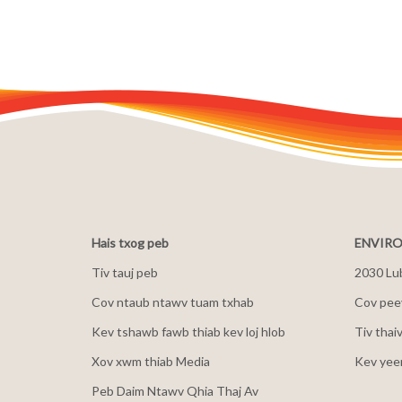
Hais txog peb
ENVIRO
Tiv tauj peb
2030 Lu
Cov ntaub ntawv tuam txhab
Cov peev
Kev tshawb fawb thiab kev loj hlob
Tiv thai
Xov xwm thiab Media
Kev yee
Peb Daim Ntawv Qhia Thaj Av