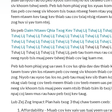
siv khoom tshwj xeeb. Peb lub hom phiaj yog los xyuas kom
tias peb cov neeg siv khoom tsis txaus ntseeg feem ntau yo
feem ntawm kev taug kev thiab sau cov txiaj ntsig ntawm l
zog huv si yav tom ntej.
Siv peb
Daim Ntawv Qhia Txog Kev Tshaj Lij Tshaj Lij Tshaj 
Tshaj Lij Tshaj Lij Tshaj Lij Tshaj Lij Tshaj Lij Tshaj Lij Tshaj L
Tshaj Lij Tshaj Lij Tshaj Lij Tshaj Lij Tshaj Lij Tshaj Lij Tshaj L
Tshaj Lij Tshaj Lij Tshaj Lij Tshaj Lij Tshaj
Lij Tshaj Lij Tshaj L
Tshaj Lij Tshaj Lij Tshaj Lij Tshaj Lij, peb tau tsom mus rau c
neeg nyob tsis muaj peev txheej thiab cov lag luam me.
Peb lub hom phiaj yog ua raws li cov lus qhia dav dav thiab 
tawm tswv yim los ntawm peb cov neeg siv khoom thiab co
zog. Nyob rau xyoo tas los no, peb tau muaj kev sib tham 
nkag siab txog cov teeb meem thiab cov teeb meem uas pe
neeg siv khoom tsis muaj peev xwm ntsib thiab tsim ib txoj
npaj coj lawv mus rau hauv peb txoj kev taug.
Lub Zej Zog Impact Plan hais txog 3 thaj chaw tseem ceeb:
Affordability - Muab cov kev xaiv uas tuaj yeem ua 