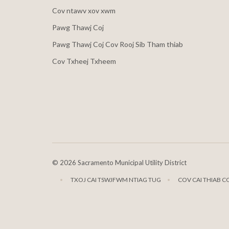
Cov ntawv xov xwm
Pawg Thawj Coj
Pawg Thawj Coj Cov Rooj Sib Tham thiab
Cov Txheej Txheem
©
2026 Sacramento Municipal Utility District
TXOJ CAI TSWJFWM NTIAG TUG
COV CAI THIAB C