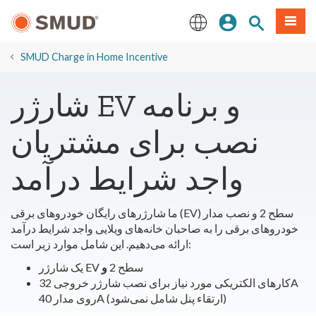
رفتن
منو
تجوی سایت
ورود
به
محتوای
English
اصلی
SMUD Charge in Home Incentive
شارژر EV و برنامه
نصب برای مشتریان
واجد شرایط درآمد
ما شارژرهای رایگان خودروهای برقی (EV) سطح 2 و نصب مدار
خودروهای برقی را به صاحبان خانه‌های ویلایی واجد شرایط درآمد
ارائه می‌دهیم. این شامل موارد زیر است:
یک شارژر EV سطح 2
و
کارهای الکتریکی مورد نیاز برای نصب شارژر خروجی 32A
روی مدار 40A (ارتقاء پنل شامل نمی‌شود)