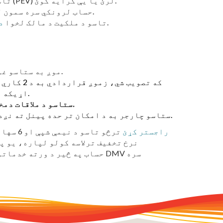
تاسو یو نوی یا کارول شوی پلګ ان بریښنایی موټر (PEV) لرئ یا یې کرایه کوئ.
په غوښتنلیک کې نوم او لاسلیک د بل د SMUD حساب لرونکي سره سمون لري.
لاسلیک شوی معافیت لرئ.
تاسو د ملکیت د مالک لخوا
د
موږ به ستاسو غوښتنلیک بیاکتنه وکړو ترڅو وړتیا تایید کړو.
که تصویب ش
ملاقات ممکن شپږ اونۍ یا ډیر وخت ونیسي.
اړیکه و
.
ستاسو د ملاقات دم
ستاسو چارجر به د امکان تر حده پینل ته نږدې نصب شي. هیڅ استثنا یا تعدیل ته اجازه نشته.
خپل EV راجستر کړئ