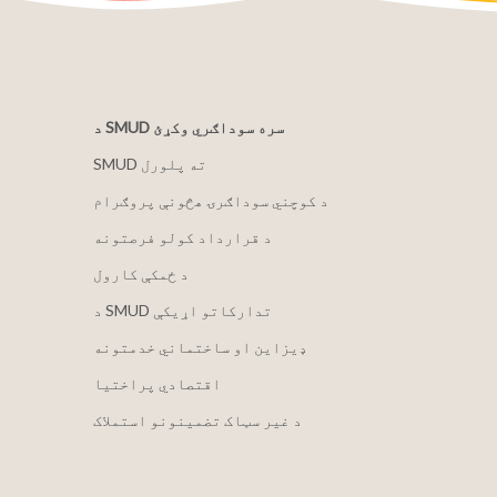
د SMUD سره سوداګري وکړئ
SMUD ته پلورل
د کوچني سوداګرۍ هڅونې پروګرام
د قرارداد کولو فرصتونه
د ځمکې کارول
د SMUD تدارکاتو اړیکې
ډیزاین او ساختماني خدمتونه
اقتصادي پراختیا
د غیر سټاک تضمینونو استملاک