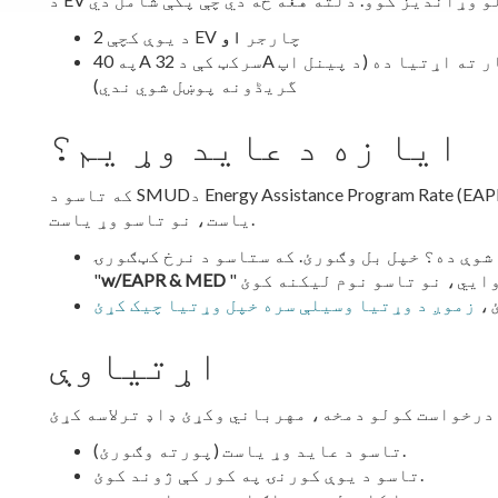
د یوې کچې 2 EV چارجر
او
په 40A سرکټ کې د 32A آوټ پټ چارجر نصبولو لپاره بریښنایی کار ته اړتیا ده (د پینل اپ
گریڈونه پوښل شوي ندي)
ایا زه د عاید وړ یم؟
که تاسو د SMUDد Energy Assistance Program Rate (EAPR) کې نوم لیکنه کړې وي یا د دې لپاره وړ
یاست، نو تاسو وړ یاست.
"
w/EAPR & MED
ئ،
زموږ د وړتیا وسیلې سره خپل وړتیا چیک کړئ
اړتیاوې
تاسو د عاید وړ یاست (پورته وګورئ).
تاسو د یوې کورنۍ په کور کې ژوند کوئ.