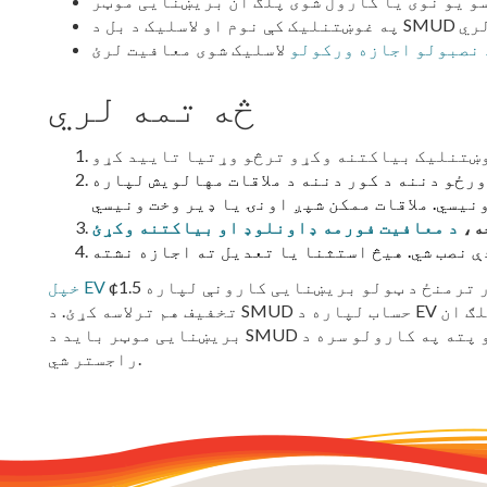
 نصبولو اجازه ورکولو
څه تمه لري
ي، زموږ قراردادي به د 2 کاري ورځو دننه د کور دننه د ملاقات مهالویش لپاره
نیسي.
خه،
د معافیت فورمه ډاونلوډ او بیاکتنه وکړئ
ترڅو تاسو د نیمې شپې او 6 سهار ترمنځ د ټولو بریښنایی کارونې لپاره 1.5¢
تخفیف هم ترلاسه کړئ. د SMUD حساب لپاره د EV نرخ تخفیف ترلاسه کولو لپاره، یو پلګ ان
بریښنایی موټر باید د SMUD حساب په څیر د ورته خدماتو پته په کارولو سره د DMV سره
راجستر شي.