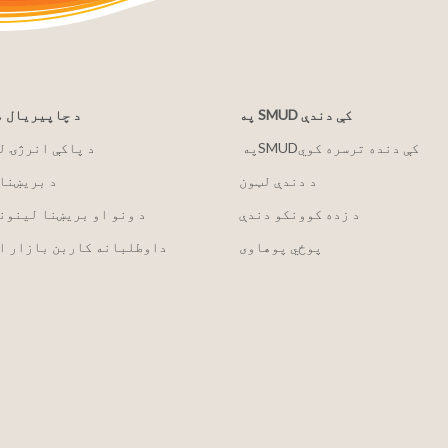
په SMUD کې دندې
د چاپیریال 
په ‏‎SMUD‎‏ کې دنده ترسره کوي
2030 د پاکې انرژۍ 
د دندې لټون
د بریښنا
د زده کوونکو دندې
د ونو او بریښنا لینون
پوځي پوهاوی
داوطلبانه کاربن بازار ا