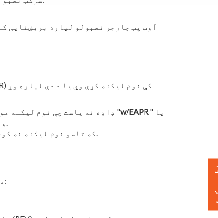
" یا
w/EAPR
ډاډه نه یاست چې نوم لیکنه مو شوې ده؟ خپل بل وګورئ. که ستاسو د نرخ کټګورۍ "
" ووایي، نو تاسو نوم لیکنه کوئ.
.
که تاسو نوم لیکنه نه کو
 ورکړئ
د درخواست کولو دمخه، مهرباني وکړئ ډاډ ترلاسه کړئ: