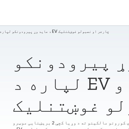
د عاید وړ پیرودونکو لپاره د EV چارجر او نصبولو غوښتنلیک
ړ پیرودونکو
لپاره د EV چارجر او
لو غوښتنلیک
موږ د عاید وړ واحدې کورنۍ کورونو مالکینو ته د وړیا کچې 2 بریښنایی موټرو (EV) چارجرونه او