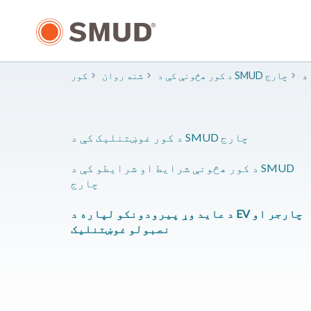
اصلي
منځپانګې
ته
لاړ
شئ
د کور هڅونې کې د SMUD چارج
شنه روان
کور
د کور غوښتنلیک کې د SMUD چارج
د کور هڅونې شرایط او شرایطو کې د SMUD
چارج
د عاید وړ پیرودونکو لپاره د EV چارجر او
نصبولو غوښتنلیک