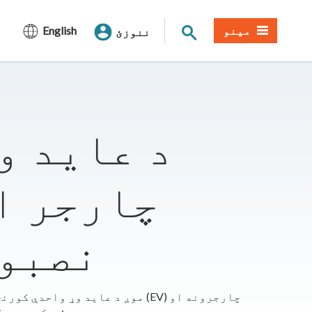
د سایټ لټون
مینو
English
ننوزئ
د عاید و
نصبو
د EV سرکټ نصبولو وړاندیز کوو. دلته هغه څه دي چې پکې شامل دي: