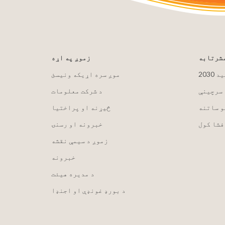
مشرتابه
زموږ په اړه
لید
موږ سره اړیکه ونیسئ
 سرچینې
د شرکت معلومات
و ساتنه
څیړنه او پراختیا
فشا کول
خبرونه او رسنۍ
زموږ د سیمې نقشه
خبرونه
د مدیره هیئت
د بورډ غونډې او اجنډا