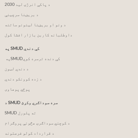
2030 د پاکې انرژۍ لید
د بریښنا سرچینې
د ونو او بریښنا لینونو ساتنه
داوطلبانه کاربن بازار افشا کول
په SMUD کې دندې
په ‏‎SMUD‎‏ کې دنده ترسره کوي
د دندې لټون
د زده کوونکو دندې
پوځي پوهاوی
د SMUD سره سوداګري وکړئ
SMUD ته پلورل
د کوچني سوداګرۍ هڅونې پروګرام
د قرارداد کولو فرصتونه