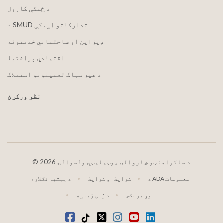
د ځمکې کارول
د SMUD تدارکاتو اړیکې
ډیزاین او ساختماني خدمتونه
اقتصادي پراختیا
د غیر سټاک تضمینونو استملاک
نظر ورکړئ
2026 د ساکرامنټو ښاروالۍ یوټیلیټي ولسوالۍ
©
د ADA معلومات
شرایط او شرایط
د پټتیا تګلاره
لوړ برعکس
د ژبې ژباړه
LinkedIn
یوټیوب
انسټاګرام
ټویټر
ټیک ټاک
فیسبوک