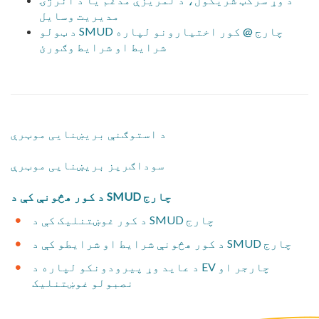
مدیریت وسایل
د ټولو SMUD چارج @ کور اختیارونو لپاره
شرایط او شرایط وګورئ
د استوګنې بریښنایی موټرې
سوداګریز بریښنایی موټرې
د کور هڅونې کې د SMUD چارج
د کور غوښتنلیک کې د SMUD چارج
د کور هڅونې شرایط او شرایطو کې د SMUD چارج
د عاید وړ پیرودونکو لپاره د EV چارجر او
نصبولو غوښتنلیک