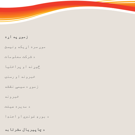
زموږ په اړه
موږ سره اړیکه ونیسئ
د شرکت معلومات
څیړنه او پراختیا
خبرونه او رسنۍ
زموږ د سیمې نقشه
خبرونه
د مدیره هیئت
د بورډ غونډې او اجنډا
د چاپیریال مشرتابه