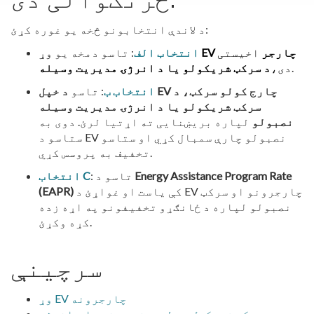
د لاندې انتخابونو څخه یو غوره کړئ:
EV چارجر
اخیستی
وړ
انتخاب الف
: تاسو دمخه یو
.
دی،
د سرکټ شریکولو یا د انرژۍ مدیریت وسیله
انتخاب ب
: تاسو
د خپل EV چارج کولو سرکټ، د
سرکټ شریکولو یا د انرژۍ مدیریت وسیله
نصبولو
لپاره بریښنایی ته اړتیا لرئ. دوی به
ستاسو د EV نصبولو چارې سمبال کړي او ستاسو
تخفیف به پروسس کړي.
Energy Assistance Program Rate
: تاسو د
انتخاب C
کې یاست او غواړئ د EV چارجرونو او سرکټ
(EAPR)
نصبولو لپاره د ځانګړو تخفیفونو په اړه زده
کړه وکړئ.
سرچینې
وړ EV چارجرونه
د وړ سرکټ شریکول، د لمریزې مدغم یا د انرژۍ