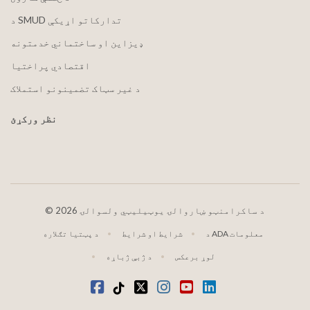
د SMUD تدارکاتو اړیکې
ډیزاین او ساختماني خدمتونه
اقتصادي پراختیا
د غیر سټاک تضمینونو استملاک
نظر ورکړئ
2026 د ساکرامنټو ښاروالۍ یوټیلیټي ولسوالۍ
©
د ADA معلومات
شرایط او شرایط
د پټتیا تګلاره
لوړ برعکس
د ژبې ژباړه
LinkedIn
یوټیوب
انسټاګرام
ټویټر
ټیک ټاک
فیسبوک