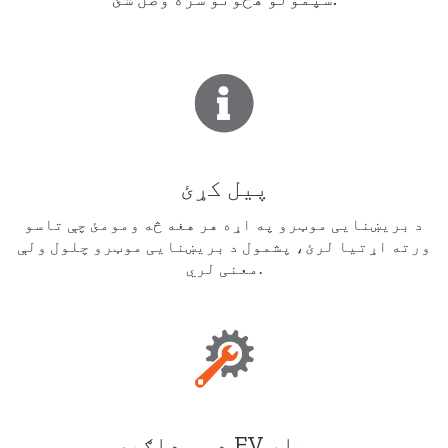
پیل کړئ
د بریښنایی موټرو په اړه هر هغه څه ومومئ چې تاسو
ورته اړتیا لرئ، پشمول د بریښنایی موټرو چلول ولې
معنی لري.
د سوداګرۍ EV وسیله