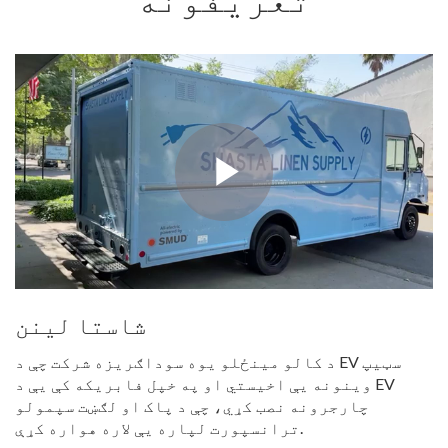
شاستا لینن
د کالو مینځلو یوه سوداګریزه شرکت چې د EV سټیپ
وینونه یې اخیستي او په خپل فابریکه کې یې د EV
چارجرونه نصب کړي، چې د پاک او لګښت سپمولو
ترانسپورت لپاره یې لاره هواره کړې.