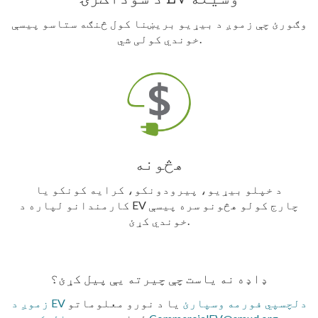
وګورئ چې زموږ د بیړیو بریښنا کول څنګه ستاسو پیسې
خوندي کولی شي.
هڅونه
د خپلو بیړیو، پیرودونکو، کرایه کونکو یا
کارمندانو لپاره د EV چارج کولو هڅونو سره پیسې
خوندي کړئ.
ډاډه نه یاست چې چیرته یې پیل کړئ؟
زموږ د EV دلچسپي فورمه وسپارئ
یا د نورو معلوماتو