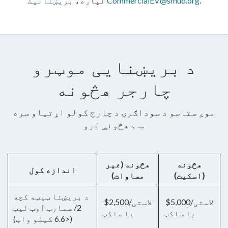
.
بریښنالیک CommercialEV@smud.org
لپاره،
د بریښنایی موټرو
چارجر هڅونه
موږ ستاسو د سوداګرۍ د چارج کولو اړتیاو سره
سم هڅونې لرو.
هڅونه
هڅونه (غیر
اندازه کول
(اسکيت)
مساوات)
د بریښنا ټیټه کچه
$5,000/لاستی
$2,500/لاستی
2/ سمارټ آوټ لیټ
یا ساکټ
یا ساکټ
(<6.6 کیلو واټ)