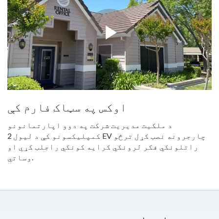
اوکس په سټاک فارم کې
د ملکیت مدیریت شرکت په دوو اپارتمانونو
کمپلیکسونو کې د لیول 2 EV چارجرونه نصب کړل ترڅو
راتلونکي فکر لرونکي کرایه کونکي راجلب کړي او
وساتي.