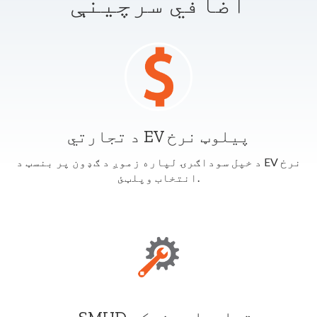
اضافي سرچینې
د تجارتي EV پیلوټ نرخ
د خپل سوداګرۍ لپاره زموږ د ګډون پر بنسټ د EV نرخ
انتخاب وپلټئ.