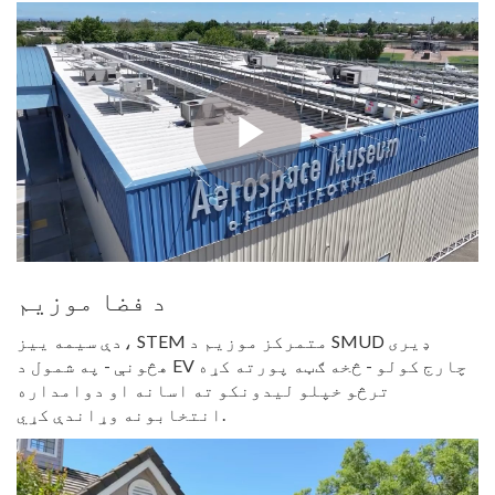
د فضا موزیم
دې سیمه ییز، STEM متمرکز موزیم د SMUD ډیری
هڅونې - په شمول د EV چارج کولو - څخه ګټه پورته کړه
ترڅو خپلو لیدونکو ته اسانه او دوامداره
انتخابونه وړاندې کړي.