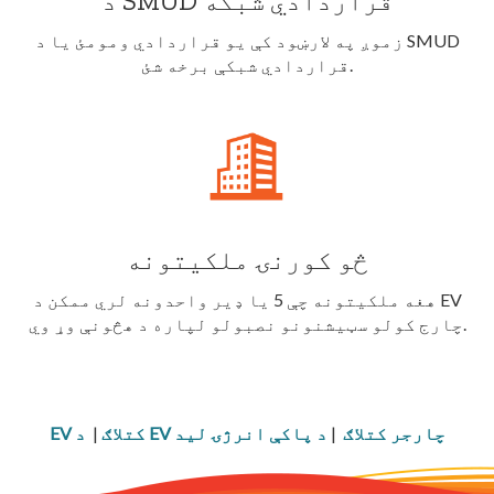
د SMUD قراردادي شبکه
زموږ په لارښود کې یو قراردادي ومومئ یا د SMUD
قراردادي شبکې برخه شئ.
څو کورنۍ ملکیتونه
هغه ملکیتونه چې 5 یا ډیر واحدونه لري ممکن د EV
چارج کولو سټیشنونو نصبولو لپاره د هڅونې وړ وي.
د EV چارجر کتلاګ
|
د پاکې انرژۍ لید
EV کتلاګ
|