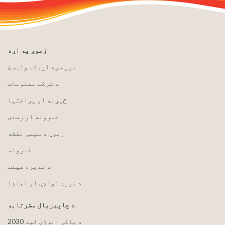
زموږ په اړه
موږ سره اړیکه ونیسئ
د شرکت معلومات
څیړنه او پراختیا
خبرونه او رسنۍ
زموږ د سیمې نقشه
خبرونه
د مدیره هیئت
د بورډ غونډې او اجنډا
د چاپیریال مشرتابه
2030 د پاکې انرژۍ لید