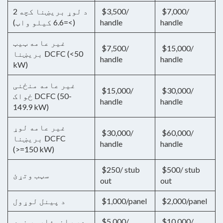
$7,000/
$3,500/
د لوړ بریښنا کچه 2
handle
handle
(>=6.6 کیلو واټ)
غیر عامه ټیټ
$7,500/
$15,000/
بریښنا DCFC (<50
handle
handle
kW)
غیر عامه منځنی
$15,000/
$30,000/
ځواک DCFC (50-
handle
handle
149.9 kW)
غیر عامه لوړ
$30,000/
$60,000/
بریښنا DCFC
handle
handle
(>=150 kW)
$250/ stub
$500/ stub
سټب وتړئ
out
out
$2,000/panel
$1,000/panel
د پینل لوړول
$10,000/
$5,000/
د ټرانسفارمر نوي