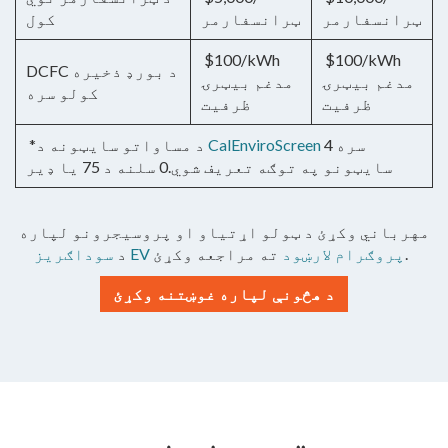
ټرانسفارمر
ټرانسفارمر
کول
$100/kWh
$100/kWh
DCFC د بورډ ذخیره
مدغم بیټرۍ
مدغم بیټرۍ
کولو سره
ظرفیت
ظرفیت
4 سره
CalEnviroScreen
*د مساواتو سایټونه د
سایټونو په توګه تعریف شوي.0 سلنه د 75 یا ډیر
مهرباني وکړئ د ټولو اړتیاو او پروسیجرونو لپاره
ته مراجعه وکړئ.
سوداګریز EV پروګرام لارښود
د
د هڅونې لپاره غوښتنه وکړئ
تعریفونه