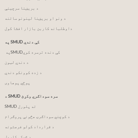
د بریښنا سرچینې
د ونو او بریښنا لینونو ساتنه
داوطلبانه کاربن بازار افشا کول
په SMUD کې دندې
په ‏‎SMUD‎‏ کې دنده ترسره کوي
د دندې لټون
د زده کوونکو دندې
پوځي پوهاوی
د SMUD سره سوداګري وکړئ
SMUD ته پلورل
د کوچني سوداګرۍ هڅونې پروګرام
د قرارداد کولو فرصتونه
د ځمکې کارول