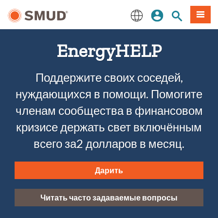
Перейти
вход
Поиск по 
Мен
к
основному
English
содержанию
EnergyHELP
Поддержите своих соседей,
нуждающихся в помощи. Помогите
членам сообщества в финансовом
кризисе держать свет включённым
всего за2 долларов в месяц.
Дарить
Читать часто задаваемые вопросы