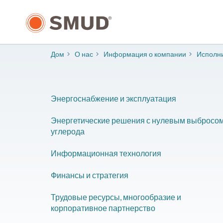
Перейти
к
основному
содержанию
Дом
О нас
Информация о компании
​Исполн
Энергоснабжение и эксплуатация
Энергетические решения с нулевым выбросо
углерода
Информационная технология
Финансы и стратегия
Трудовые ресурсы, многообразие и
корпоративное партнерство