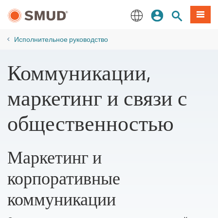
Перейти
вход
Поиск по 
Мен
к
основному
English
содержанию
​Исполнительное руководство
Коммуникации,
маркетинг и связи с
общественностью
Маркетинг и
корпоративные
коммуникации