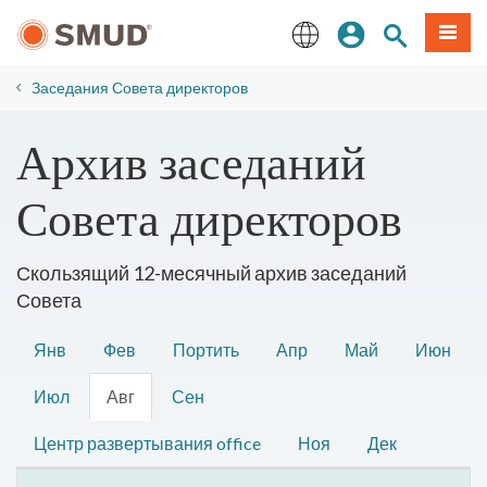
Перейти
вход
Поиск по 
Мен
к
основному
English
содержанию
​Заседания Совета директоров
​Архив заседаний
Совета директоров
Скользящий 12-месячный архив заседаний
Совета
Янв
Фев
Портить
Апр
Май
Июн
Июл
Авг
Сен
Центр развертывания office
Ноя
Дек