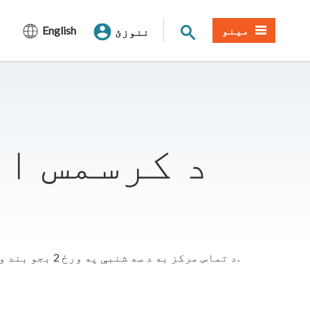
د سایټ لټون
مینو
English
ننوزئ
د SMUD د تماس مرکز به د سه شنبې په ورځ 2 بجو بند وي، دسمبر 24 ، 2024 او د چهارشنبې، دسمبر 25 ، 2024 د کرسمس په مناسبت به ټوله ورځ تړل کیږي.