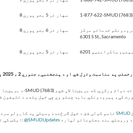
1-877-622-SMUD (7683)
8 سهار تر 5 بجو پورې
رودونکو خدماتو مرکز
8 سهار تر 6 بجو پورې
6301 S St., Sacramento
620 سینټ، ساکرامنټو
8 سهار تر 5 بجو پورې
تاسو کولی شئ د خپل ګرځنده وسیلې په کارولو سره 
تو لپاره.
@SMUDUpdates
ایکس کې تعقیب کړئ (پخوا د ټویټر په نوم پیژندل شوی):