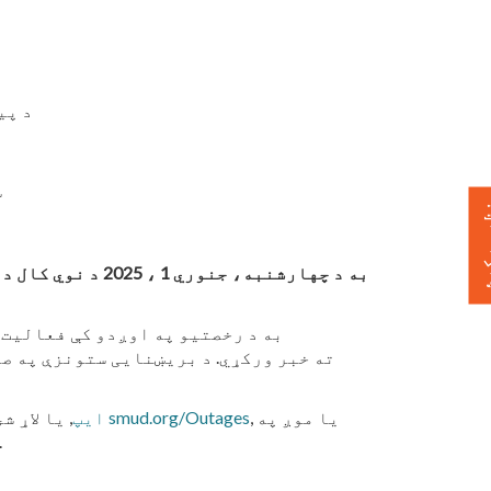
د پی
1
 ورکړئ
یا موږ په
,
smud.org/Outages
یا لاړ شئ
د SMUD ایپ
,
د وروستي بند معلوما