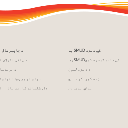
په SMUD کې دندې
د چاپیریال 
په ‏‎SMUD‎‏ کې دنده ترسره کوي
2030 د پاکې انرژۍ 
د دندې لټون
د بریښنا
د زده کوونکو دندې
د ونو او بریښنا لینون
پوځي پوهاوی
داوطلبانه کاربن بازار ا