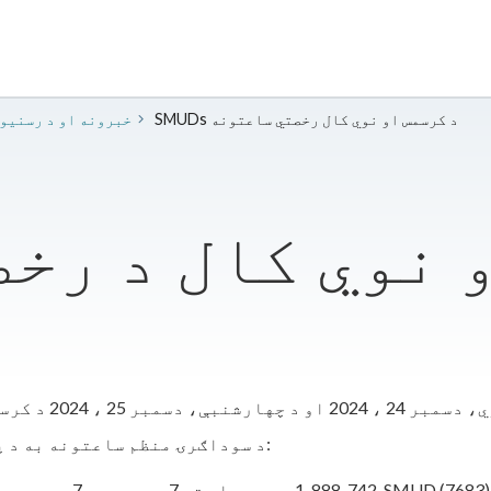
SMUDs د کرسمس او نوي کال رخصتي ساعتونه
2024 خبرونه او د رسنی
د سوداګرۍ منظم ساعتونه به د پنجشنبې په ورځ بیا پیل شي، دسمبر 26 ، 2024:
1-888-742-SMUD (7683)
7 سهار تر 7 بجو پورې