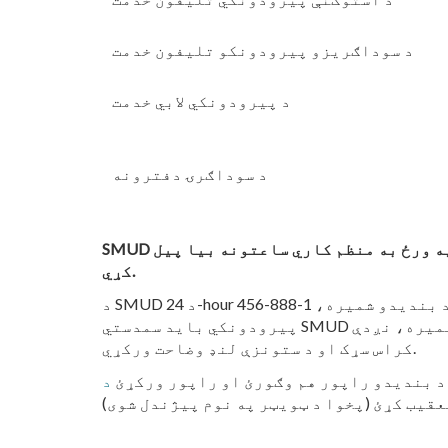
د سوداګریزو پیرودونکو تلیفون خدمت
د پیرودونکي لابي خدمت
د سوداګرۍ دفترونه
SMUD به د چهارشنبه، جنوري 1 ، 2025 د نوي کال د رخصتۍ په مناسبت وتړل شي او د پنجشنبې، جنوري 2 ، 2025 په ورځ به منظم کاري ساعتونه بیا پیل
کړي.
د SMUD د 24-hour د بریښنا د بندیدو شمیره، 1-888-456-SMUD (7683) به د رخصتیو په اوږدو کې فعالیت ته دوام ورکړي. که بریښنا لاړ شي،
پیرودونکي باید سمدستي SMUD ته خبر ورکړي. د بریښنایی ستونزې په صورت کې، پیرودونکي باید چمتو وي چې خپل پته، د تلیفون شمیره، نږدې
کراس سړک او د ستونزې لنډ وضاحت ورکړي.
د بندیدو راپور هم وګورئ او راپور ورکړئ