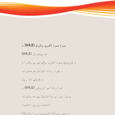
د SMUD سره سوداګري وکړئ
SMUD ته پلورل
د کوچني سوداګرۍ هڅونې پروګرام
د قرارداد کولو فرصتونه
د ځمکې کارول
د SMUD تدارکاتو اړیکې
ډیزاین او ساختماني خدمتونه
اقتصادي پراختیا
د غیر سټاک تضمینونو استملاک