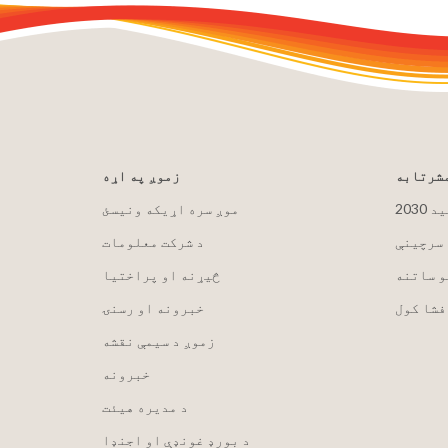
مشرتابه
زموږ په اړه
لید
موږ سره اړیکه ونیسئ
 سرچینې
د شرکت معلومات
و ساتنه
څیړنه او پراختیا
فشا کول
خبرونه او رسنۍ
زموږ د سیمې نقشه
خبرونه
د مدیره هیئت
د بورډ غونډې او اجنډا