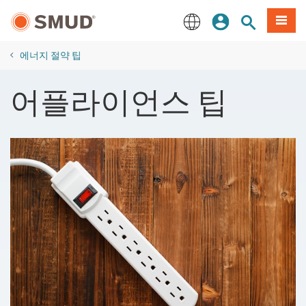
주
로그인
사이트 검색
메뉴
요
콘
English
텐
에너지 절약 팁
츠
로
어플라이언스 팁
건
너
뛰
기