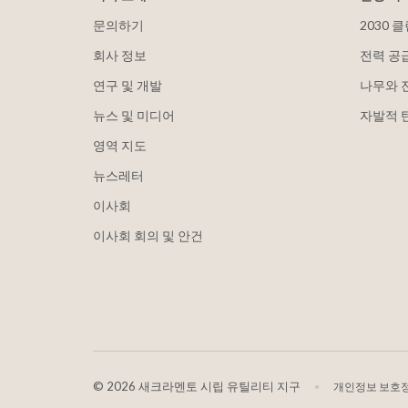
문의하기
2030 
회사 정보
전력 공
연구 및 개발
나무와 
뉴스 및 미디어
자발적 
영역 지도
뉴스레터
이사회
이사회 회의 및 안건
©
2026 새크라멘토 시립 유틸리티 지구
개인정보 보호