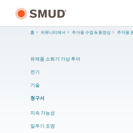
주
요
콘
텐
츠
홈
커뮤니티에서
주거용 수업 & 동영상
주거용 
로
건
너
뛰
유제품 소화기 가상 투어
기
전기
기술
청구서
지속 가능성
일주기 조명