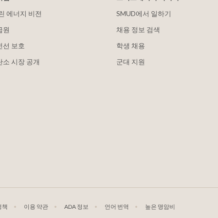
클린 에너지 비전
SMUD에서 일하기
급원
채용 정보 검색
전선 보호
학생 채용
탄소 시장 공개
군대 지원
정책
이용 약관
ADA 정보
언어 번역
높은 명암비