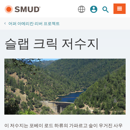
주
로그인
사이트 검색
메뉴
요
콘
English
텐
​어퍼 아메리칸 리버 프로젝트
츠
로
​슬랩 크릭 저수지
건
너
뛰
기
이 저수지는 포베이 로드 하류의 가파르고 숲이 우거진 사우