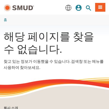
주
로그인
사이트 검색
메뉴
요
콘
English
텐
홈
츠
로
해당 페이지를 찾을
건
너
수 없습니다.
뛰
기
찾고 있는 정보가 이동했을 수 있습니다. 검색창 또는 메뉴를
사용하여 찾아보세요.
회사 소개