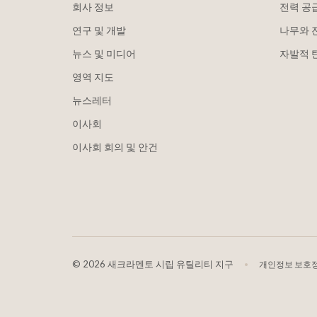
회사 정보
전력 공
연구 및 개발
나무와 
뉴스 및 미디어
자발적 
영역 지도
뉴스레터
이사회
이사회 회의 및 안건
©
2026 새크라멘토 시립 유틸리티 지구
개인정보 보호