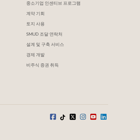
중소기업 인센티브 프로그램
계약 기회
토지 사용
SMUD 조달 연락처
설계 및 구축 서비스
경제 개발
비주식 증권 취득
Facebook
틱톡
트위터
인스타그램
유튜브
LinkedIn