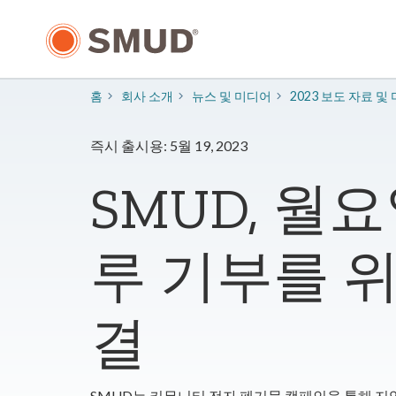
주
요
콘
텐
츠
홈
회사 소개
​뉴스 및 미디어
2023 보도 자료 및
로
건
너
즉시 출시용: 5월 19, 2023
뛰
기
SMUD, 월
루 기부를 위
결
SMUD는 커뮤니티 전자 폐기물 캠페인을 통해 지역사회