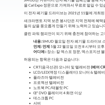
을 Cal Expo 정문으로 가져와서 무료로 맡길 
이 전자 폐기물 드라이브는 2021년 11월에 개최
새크라멘토 지역 보존 봉사단은 지역 전체에 혜택을
들의 삶을 풍요롭게 만들기 위해 노력하고 있습니다
클린 파워 챔피언이 되기 위해 충전에 참여하는 고객
내용:
SMUD 월요일 전자 폐기물 드라이브 
언제: 언제
5월 22 월요일 오전 8 시부터 오후 
어디에::
장소: 칼 엑스포 정문, 엑스포지션 
허용되는 항목은 다음과 같습니다:
CRT(음극선관) 모니터 및 텔레비전
(베어 C
LCD/LED(액정 디스플레이) 모니터 & 텔레
플라즈마 텔레비전
프로젝션 텔레비전
노트북 PC/태블릿 PC
0}" DVD 플레이어 4 화면 이상
데스크톱 PC
서버