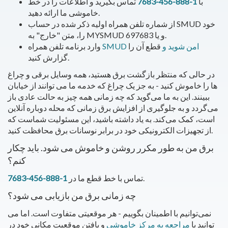
با
1-888-456-7683
تماس بگیرید و اطلاعات را در خط
خاموشی ما ارائه دهید.
از شماره تلفن همراه اولیه ذکر شده در حساب SMUD خود
را، متن "خارج" به MYSMUD و یا 697683.
SMUD امن شوید و
قطع آن را
وارد برنامه تلفن همراه
گزارش کنید.
در حالی که منتظر بازگشت برق هستید، همه وسایل برقی و چراغ
ها را خاموش کنید - به جز یک چراغ که خدمه ما می توانند از خیابان
ببینند. این به ما می‌گوید که چه زمانی همه چیز به حالت عادی باز
می‌گردد و به جلوگیری از افزایش برق زمانی که محله دوباره آنلاین
است، کمک می‌کند. به یاد داشته باشید، این مسئولیت شماست که
از تجهیزات الکترونیکی خود در برابر نوسانات برق محافظت کنید.
برق من به طور مکرر روشن و خاموش می شود. باید چکار
کنم؟
.
تماس با خط قطع ما در
1-888-456-7683
چه زمانی برق من بازیابی می شود؟
نمی‌توانیم با اطمینان بگوییم - هر موقعیتی متفاوت است. اما می
توانید با
مراجعه به مرکز خاموشی
و یافتن موقعیت مکانی خود در