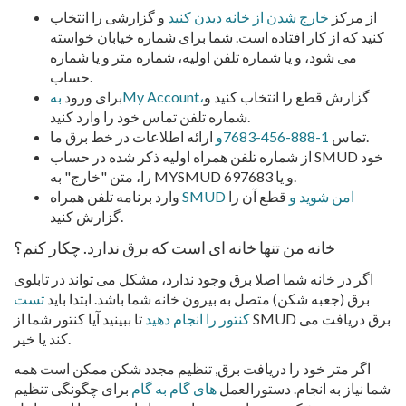
از مرکز
خارج شدن از خانه دیدن کنید
و گزارشی را انتخاب
کنید که از کار افتاده است. شما برای شماره خیابان خواسته
می شود، و یا شماره تلفن اولیه، شماره متر و یا شماره
حساب.
گزارش قطع را انتخاب کنید و
بهMy Account،
برای ورود
شماره تلفن تماس خود را وارد کنید.
ارائه اطلاعات در خط برق ما.
تماس
1-888-456-7683و
از شماره تلفن همراه اولیه ذکر شده در حساب SMUD خود
را، متن "خارج" به MYSMUD و یا 697683.
SMUD امن شوید و
قطع آن را
وارد برنامه تلفن همراه
گزارش کنید.
خانه من تنها خانه ای است که برق ندارد. چکار کنم؟
اگر در خانه شما اصلا برق وجود ندارد، مشکل می تواند در تابلوی
برق (جعبه شکن) متصل به بیرون خانه شما باشد. ابتدا باید
تست
کنتور را انجام دهید
تا ببینید آیا کنتور شما از SMUD برق دریافت می
کند یا خیر.
اگر متر خود را دریافت برق, تنظیم مجدد شکن ممکن است همه
شما نیاز به انجام. دستورالعمل
های گام به گام
برای چگونگی تنظیم