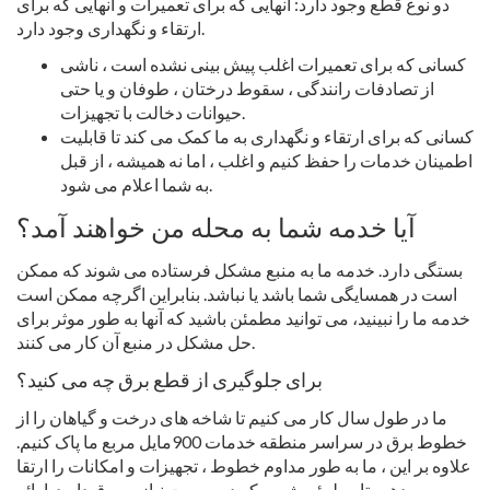
دو نوع قطع وجود دارد: آنهایی که برای تعمیرات و آنهایی که برای
ارتقاء و نگهداری وجود دارد.
کسانی که برای تعمیرات اغلب پیش بینی نشده است ، ناشی
از تصادفات رانندگی ، سقوط درختان ، طوفان و یا حتی
حیوانات دخالت با تجهیزات.
کسانی که برای ارتقاء و نگهداری به ما کمک می کند تا قابلیت
اطمینان خدمات را حفظ کنیم و اغلب ، اما نه همیشه ، از قبل
به شما اعلام می شود.
آیا خدمه شما به محله من خواهند آمد؟
بستگی دارد. خدمه ما به منبع مشکل فرستاده می شوند که ممکن
است در همسایگی شما باشد یا نباشد. بنابراین اگرچه ممکن است
خدمه ما را نبینید، می توانید مطمئن باشید که آنها به طور موثر برای
حل مشکل در منبع آن کار می کنند.
برای جلوگیری از قطع برق چه می کنید؟
ما در طول سال کار می کنیم تا شاخه های درخت و گیاهان را از
خطوط برق در سراسر منطقه خدمات 900مایل مربع ما پاک کنیم.
علاوه بر این ، ما به طور مداوم خطوط ، تجهیزات و امکانات را ارتقا
می دهیم تا مطمئن شویم که در صورت نیاز به برق دارید. ارائه