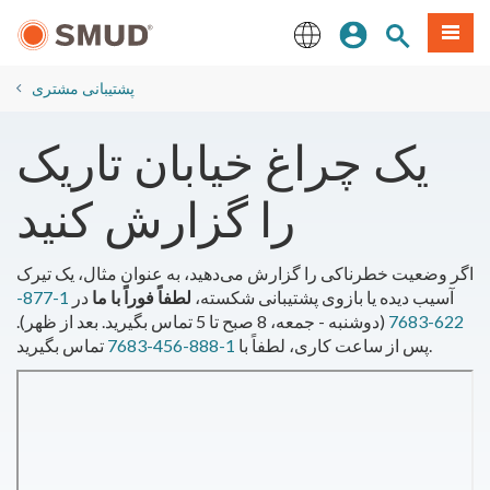
رفتن
منو
تجوی سایت
ورود
به
محتوای
English
اصلی
پشتیبانی مشتری
یک چراغ خیابان تاریک
را گزارش کنید
اگر وضعیت خطرناکی را گزارش می‌دهید، به عنوان مثال، یک تیرک
آسیب دیده یا بازوی پشتیبانی شکسته،
لطفاً فوراً با ما
در
1-877-
622-7683
(دوشنبه - جمعه، 8 صبح تا 5 تماس بگیرید. بعد از ظهر).
تماس بگیرید.
پس از ساعت کاری، لطفاً با
1-888-456-7683