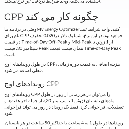
استفاده می‌کنند، واجد شرایط دریافت این نرخ نیستند.
CPP چگونه کار می کند
وقتی در برنامه ماMy Energy Optimizerکنید، واجد
شرایط ثبت
نام برای CPP خواهید بود. در این نرخ، شما یک دلار در0.020 تخفیف
در قیمت Time-of-Day Off-Peak و Mid-Peak از 1 ژوئن تا
سپتامبر 30. قیمت Peak همان قیمت قیمت Time-of-Day Peak
است.
در طول رویدادهای اوج CPP، هزینه اضافی به قیمت دوره زمانی
فعلی اضافه می‌شود.
رویدادهای اوج CPP
رویدادهای اوج CPP را می‌توان در هر زمانی از روز در طول
ماه‌های تابستان (ژوئن 1 تا سپتامبر 30)، از جمله آخر هفته‌ها و
تعطیلات، فراخوانی کرد. فقط یک رویداد در روز می تواند فراخوانی
شود.
رویدادها در طول 1 به 4 ساعت با حداکثر 50 ساعت در هر تابستان.
رویدادها ممکن است بیش از یک دوره زمانی را در بر داشته باشد. به