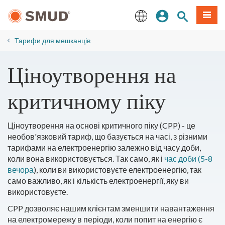
Перейти
Увійдіть
Пошук по 
Мен
до
основного
English
змісту
Тарифи для мешканців
Ціноутворення на
критичному піку
Ціноутворення на основі критичного піку (CPP) - це
необов'язковий тариф, що базується на часі, з різними
тарифами на електроенергію залежно від часу доби,
коли вона використовується. Так само, як і
час доби (5-8
вечора
), коли ви використовуєте електроенергію, так
само важливо, як і кількість електроенергії, яку ви
використовуєте.
CPP дозволяє нашим клієнтам зменшити навантаження
на електромережу в періоди, коли попит на енергію є