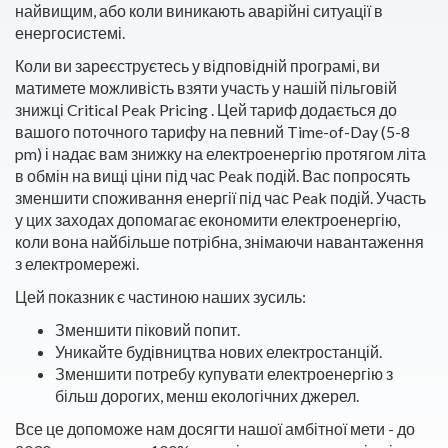
найвищим, або коли виникають аварійні ситуації в
енергосистемі.
Коли ви зареєструєтесь у відповідній програмі, ви
матимете можливість взяти участь у нашій пільговій
знижці Critical Peak Pricing . Цей тариф додається до
вашого поточного тарифу на певний Time-of-Day (5-8
pm) і надає вам знижку на електроенергію протягом літа
в обмін на вищі ціни під час Peak подій. Вас попросять
зменшити споживання енергії під час Peak подій. Участь
у цих заходах допомагає економити електроенергію,
коли вона найбільше потрібна, знімаючи навантаження
з електромережі.
Цей показник є частиною наших зусиль:
Зменшити піковий попит.
Уникайте будівництва нових електростанцій.
Зменшити потребу купувати електроенергію з
більш дорогих, менш екологічних джерел.
Все це допоможе нам досягти нашої амбітної мети - до