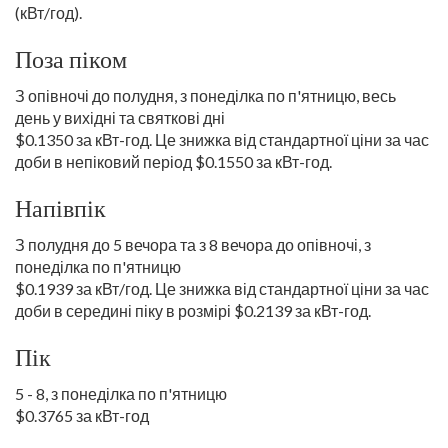
(кВт/год).
Поза піком
З опівночі до полудня, з понеділка по п'ятницю, весь
день у вихідні та святкові дні
$0.1350 за кВт-год. Це знижка від стандартної ціни за час
доби в непіковий період $0.1550 за кВт-год.
Напівпік
З полудня до 5 вечора та з 8 вечора до опівночі, з
понеділка по п'ятницю
$0.1939 за кВт/год. Це знижка від стандартної ціни за час
доби в середині піку в розмірі $0.2139 за кВт-год.
Пік
5 - 8, з понеділка по п'ятницю
$0.3765 за кВт-год