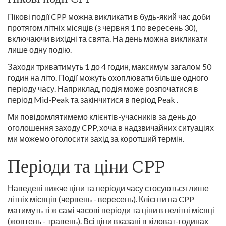
Пікові події CPP можна викликати в будь-який час доби
протягом літніх місяців (з червня 1 по вересень 30),
включаючи вихідні та свята. На день можна викликати
лише одну подію.
Заходи триватимуть 1 до 4 годин, максимум загалом 50
годин на літо. Події можуть охоплювати більше одного
періоду часу. Наприклад, подія може розпочатися в
період Mid-Peak та закінчитися в період Peak .
Ми повідомлятимемо клієнтів-учасників за день до
оголошення заходу CPP, хоча в надзвичайних ситуаціях
ми можемо оголосити захід за коротший термін.
Періоди та ціни CPP
Наведені нижче ціни та періоди часу стосуються лише
літніх місяців (червень - вересень). Клієнти на CPP
матимуть ті ж самі часові періоди та ціни в нелітні місяці
(жовтень - травень). Всі ціни вказані в кіловат-годинах