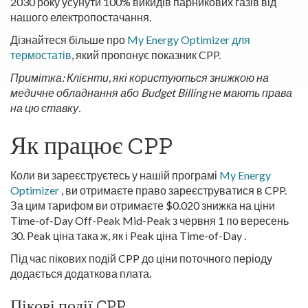
2030 року усунути 100% викидів парникових газів від
нашого електропостачання.
Дізнайтеся більше про
My Energy Optimizer для
термостатів
, який пропонує показник CPP.
Примітка: Клієнти, які користуються знижкою на
медичне обладнання або Budget Billing не мають права
на цю ставку.
Як працює CPP
Коли ви зареєструєтесь у нашій програмі
My Energy
Optimizer
, ви отримаєте право зареєструватися в CPP.
За цим тарифом ви отримаєте $0.020 знижка на ціни
Time-of-Day Off-Peak Mid-Peak з червня 1 по вересень
30. Peak ціна така ж, як і Peak ціна Time-of-Day .
Під час пікових подій CPP до ціни поточного періоду
додається додаткова плата.
Пікові події CPP