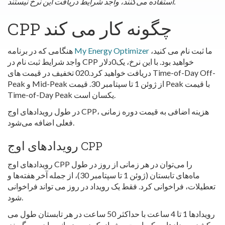
استفاده می‌کنند، واجد شرایط دریافت این نرخ نیستند.
CPP چگونه کار می کند
ما ثبت نام می کنید،
My Energy Optimizer
هنگامی که در برنامه
واجد شرایط ثبت نام در CPP خواهید بود. با این نرخ، یک0دلار
دریافت خواهید کرد.020 تخفیف در قیمت های Time-of-Day Off-
Peak و Mid-Peak از ژوئن 1 تا سپتامبر 30. قیمت Peak با قیمت
Time-of-Day Peak یکسان است.
در طول رویدادهای اوج CPP، هزینه اضافی به قیمت دوره زمانی
فعلی اضافه می‌شود.
رویدادهای اوج CPP
رویدادهای اوج CPP را می‌توان در هر زمانی از روز در طول
ماه‌های تابستان (ژوئن 1 تا سپتامبر 30)، از جمله آخر هفته‌ها و
تعطیلات، فراخوانی کرد. فقط یک رویداد در روز می تواند فراخوانی
شود.
رویدادها 1 تا 4 ساعت با حداکثر 50 ساعت در هر تابستان طول می
کشد. رویدادها ممکن است بیش از یک دوره زمانی را در بر بگیرند.