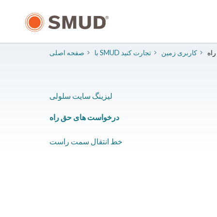
رفتن
به
محتوای
اصلی
راه
​کاربری زمین
با SMUD تجارت کنید
صفحه اصلی
​لیزینگ سایت سلولی
​​درخواست های حق راه
​خط انتقال سمت راست