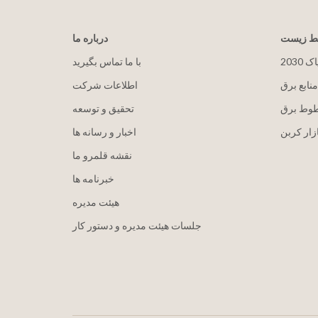
یط زیست
درباره ما
پاک
با ما تماس بگیرید
منابع برق
اطلاعات شرکت
طوط برق
تحقیق و توسعه
زار کربن
اخبار و رسانه ها
نقشه قلمرو ما
خبرنامه ها
هيئت مدیره
جلسات هیئت مدیره و دستور کار