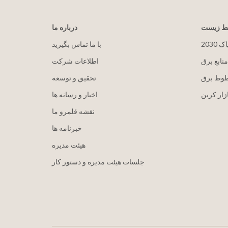
یط زیست
درباره ما
پاک
با ما تماس بگیرید
منابع برق
اطلاعات شرکت
طوط برق
تحقیق و توسعه
زار کربن
اخبار و رسانه ها
نقشه قلمرو ما
خبرنامه ها
هيئت مدیره
جلسات هیئت مدیره و دستور کار