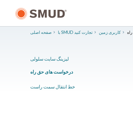
رفتن
به
محتوای
اصلی
راه
​کاربری زمین
با SMUD تجارت کنید
صفحه اصلی
​لیزینگ سایت سلولی
​​درخواست های حق راه
​خط انتقال سمت راست