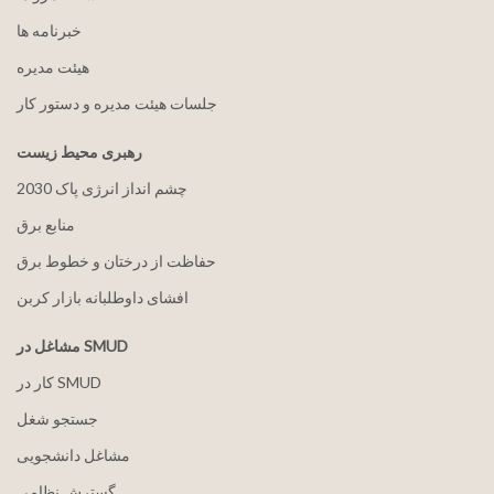
خبرنامه ها
هيئت مدیره
جلسات هیئت مدیره و دستور کار
رهبری محیط زیست
2030 چشم انداز انرژی پاک
منابع برق
حفاظت از درختان و خطوط برق
افشای داوطلبانه بازار کربن
مشاغل در SMUD
کار در SMUD
جستجو شغل
مشاغل دانشجویی
گسترش نظامی