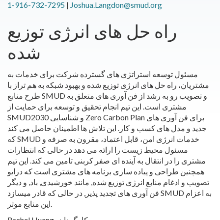
1-916-732-7295
|
Joshua.Langdon@smud.org
راه حل های انرژی توزیع
شده
مسئول توسعه استراتژی های گسترده شرکت برای خدمات به
مشتریان، راه حل های انرژی توزیع شده و بهبود شبکه به هم تراز با
طرح منابع SMUD و تصویب رو به رشد از فن آوری های متعلق به
مشتری است. این تیم انجام تحقیق و توسعه برای حمایت از
SMUDو شناسایی 2030 Zero Carbon Plan برای فن آوری های
جدید و مدل های کسب و کار. این تلاش ها اطمینان حاصل می کند
که SMUD خدمات انرژی امن، قابل اعتماد، مقرون به صرفه و
مسئول محیط زیست را ارائه می دهد در حالی که انتظارات
مشتری را در انتقال به آینده ای صفر کربنی تامین می کند. این تیم
همچنین طراحی و پیاده سازی برنامه های مشتری است که درایو
تصویب و ادغام منابع انرژی توزیع شده, مانند خورشیدی, باد, و دیگر
فن آوری های تجدید پذیر, در حالی که قادر میسازد SMUD به اعزام
این منابع موثر.
Rachel Huang، کارگردان