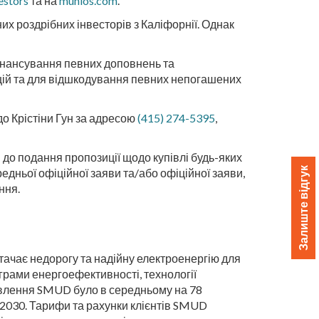
estors
та на
munios.com
.
их роздрібних інвесторів з Каліфорнії. Однак
фінансування певних доповнень та
ацій та для відшкодування певних непогашених
до Крістіни Гун за адресою
(415) 274-5395
,
до подання пропозиції щодо купівлі будь-яких
Залиште відгук
едньої офіційної заяви та/або офіційної заяви,
ння.
ачає недорогу та надійну електроенергію для
ограми енергоефективності, технології
ивлення SMUD було в середньому на 78
о 2030. Тарифи та рахунки клієнтів SMUD