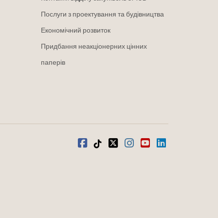
Послуги з проектування та будівництва
Економічний розвиток
Придбання неакціонерних цінних
паперів
Facebook
Tiktok
твіттер
Instagram
youtube
LinkedIn