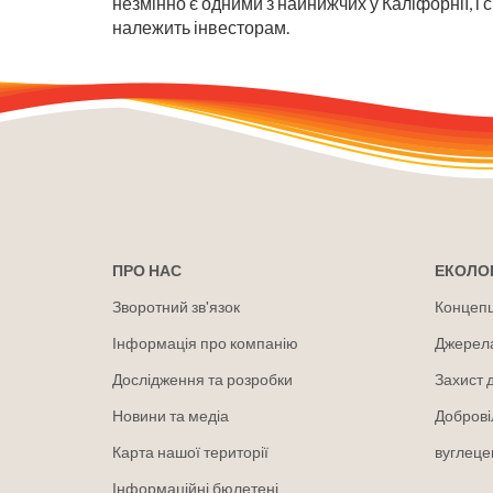
незмінно є одними з найнижчих у Каліфорнії, і 
належить інвесторам.
ПРО НАС
ЕКОЛОГ
Зворотний зв'язок
Концепці
Інформація про компанію
Джерел
Дослідження та розробки
Захист 
Новини та медіа
Доброві
Карта нашої території
вуглеце
Інформаційні бюлетені