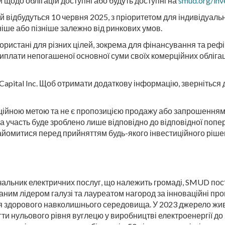
и щодо облігацій доступні або будуть доступні на
smud.org/inv
й відбудуться 10 червня 2025, з пріоритетом для індивідуальн
іше або пізніше залежно від ринкових умов.
икористані для різних цілей, зокрема для фінансування та ре
виплати непогашеної основної суми своїх комерційних обліг
Capital Inc. Щоб отримати додаткову інформацію, зверніться 
ційною метою та не є пропозицією продажу або запрошенням 
на участь буде зроблено лише відповідно до відповідної попер
найомитися перед прийняттям будь-якого інвестиційного ріше
альник електричних послуг, що належить громаді, SMUD пост
аним лідером галузі та лауреатом нагород за інноваційні пр
для здорового навколишнього середовища. У 2023 джерело ж
ягти нульового рівня вуглецю у виробництві електроенергії д