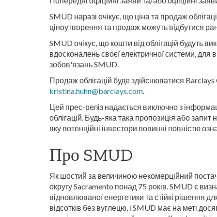
Попередні офіційні заяви та/або офіційні заяв
SMUD наразі очікує, що ціна та продаж облігаці
ціноутворення та продаж можуть відбутися ран
SMUD очікує, що кошти від облігацій будуть в
вдосконалень своєї електричної системи, для 
зобов'язань SMUD.
Продаж облігацій буде здійснюватися Barclays 
kristina.huhn@barclays.com
.
Цей прес-реліз надається виключно з інформа
облігацій. Будь-яка така пропозиція або запит 
яку потенційні інвестори повинні повністю оз
Про SMUD
Як шостий за величиною некомерційний постач
округу Sacramento понад 75 років. SMUD є визн
відновлюваної енергетики та стійкі рішення 
відсотків без вуглецю, і SMUD має на меті дос