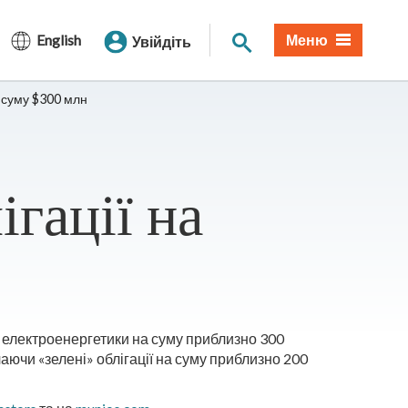
Пошук по сайту
English
Меню
Увійдіть
а суму $300 млн
гації на
ї електроенергетики на суму приблизно 300
чаючи «зелені» облігації на суму приблизно 200