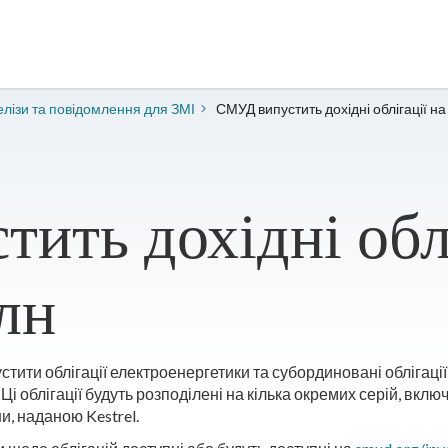
лізи та повідомлення для ЗМІ
СМУД випустить дохідні облігації н
ить дохідні облі
лн
тити облігації електроенергетики та субординовані облігаці
 облігації будуть розподілені на кілька окремих серій, вклю
и, наданою Kestrel.