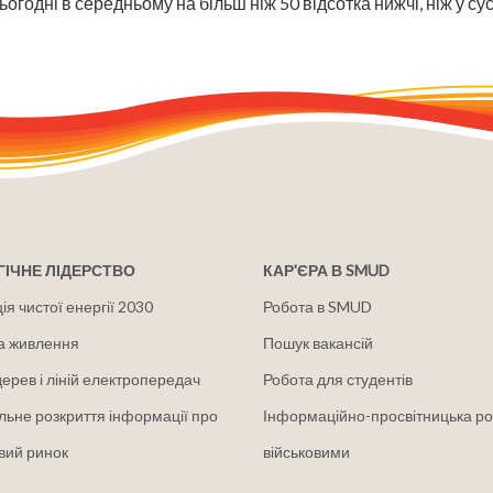
сьогодні в середньому на більш ніж 50 відсотка нижчі, ніж у с
ІЧНЕ ЛІДЕРСТВО
КАР'ЄРА В SMUD
я чистої енергії 2030
Робота в SMUD
а живлення
Пошук вакансій
дерев і ліній електропередач
Робота для студентів
льне розкриття інформації про
Інформаційно-просвітницька ро
вий ринок
військовими