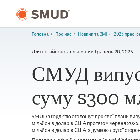
Перейти
до
основного
змісту
Головна
Про нас
​Новини та ЗМІ
2025 прес-ре
Для негайного звільнення: Травень 28, 2025
СМУД випуст
суму $300 м
SMUD з гордістю оголошує про свої плани випус
мільйонів доларів США протягом червня 2025. Ці
мільйонів доларів США, з думкою другої сторон