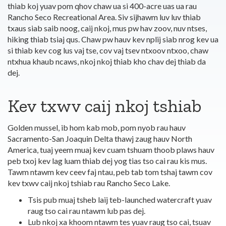
thiab koj yuav pom qhov chaw ua si 400-acre uas ua rau
Rancho Seco Recreational Area. Siv sijhawm luv luv thiab
txaus siab saib noog, caij nkoj, mus pw hav zoov, nuv ntses,
hiking thiab tsiaj qus. Chaw pw hauv kev nplij siab nrog kev ua
si thiab kev cog lus vaj tse, cov vaj tsev ntxoov ntxoo, chaw
ntxhua khaub ncaws, nkoj nkoj thiab kho chav dej thiab da
dej.
Kev txwv caij nkoj tshiab
Golden mussel, ib hom kab mob, pom nyob rau hauv
Sacramento-San Joaquin Delta thawj zaug hauv North
America, tuaj yeem muaj kev cuam tshuam thoob plaws hauv
peb txoj kev lag luam thiab dej yog tias tso cai rau kis mus.
Tawm ntawm kev ceev faj ntau, peb tab tom tshaj tawm cov
kev txwv caij nkoj tshiab rau Rancho Seco Lake.
Tsis pub muaj tsheb laij teb-launched watercraft yuav
raug tso cai rau ntawm lub pas dej.
Lub nkoj xa khoom ntawm tes yuav raug tso cai, tsuav