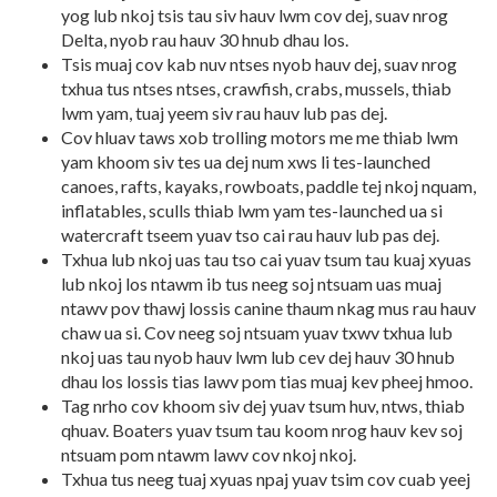
yog lub nkoj tsis tau siv hauv lwm cov dej, suav nrog
Delta, nyob rau hauv 30 hnub dhau los.
Tsis muaj cov kab nuv ntses nyob hauv dej, suav nrog
txhua tus ntses ntses, crawfish, crabs, mussels, thiab
lwm yam, tuaj yeem siv rau hauv lub pas dej.
Cov hluav taws xob trolling motors me me thiab lwm
yam khoom siv tes ua dej num xws li tes-launched
canoes, rafts, kayaks, rowboats, paddle tej nkoj nquam,
inflatables, sculls thiab lwm yam tes-launched ua si
watercraft tseem yuav tso cai rau hauv lub pas dej.
Txhua lub nkoj uas tau tso cai yuav tsum tau kuaj xyuas
lub nkoj los ntawm ib tus neeg soj ntsuam uas muaj
ntawv pov thawj lossis canine thaum nkag mus rau hauv
chaw ua si. Cov neeg soj ntsuam yuav txwv txhua lub
nkoj uas tau nyob hauv lwm lub cev dej hauv 30 hnub
dhau los lossis tias lawv pom tias muaj kev pheej hmoo.
Tag nrho cov khoom siv dej yuav tsum huv, ntws, thiab
qhuav. Boaters yuav tsum tau koom nrog hauv kev soj
ntsuam pom ntawm lawv cov nkoj nkoj.
Txhua tus neeg tuaj xyuas npaj yuav tsim cov cuab yeej