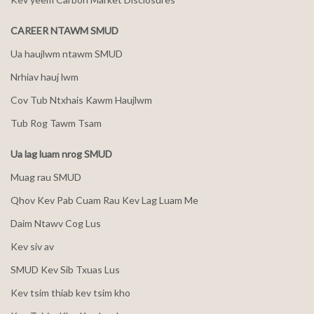
CAREER NTAWM SMUD
Ua haujlwm ntawm SMUD
Nrhiav hauj lwm
Cov Tub Ntxhais Kawm Haujlwm
Tub Rog Tawm Tsam
Ua lag luam nrog SMUD
Muag rau SMUD
Qhov Kev Pab Cuam Rau Kev Lag Luam Me
Daim Ntawv Cog Lus
Kev siv av
SMUD Kev Sib Txuas Lus
Kev tsim thiab kev tsim kho