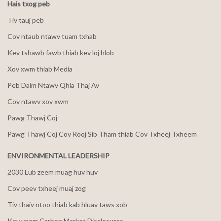
Hais txog peb
Tiv tauj peb
Cov ntaub ntawv tuam txhab
Kev tshawb fawb thiab kev loj hlob
Xov xwm thiab Media
Peb Daim Ntawv Qhia Thaj Av
Cov ntawv xov xwm
Pawg Thawj Coj
Pawg Thawj Coj Cov Rooj Sib Tham thiab Cov Txheej Txheem
ENVIRONMENTAL LEADERSHIP
2030 Lub zeem muag huv huv
Cov peev txheej muaj zog
Tiv thaiv ntoo thiab kab hluav taws xob
Kev yeem Carbon Market Disclosures