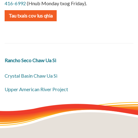
416-6992
(Hnub Monday txog Friday).
Tau txais cov lus qhia
Rancho Seco Chaw Ua Si
Crystal Basin Chaw Ua Si
​Upper American River Project