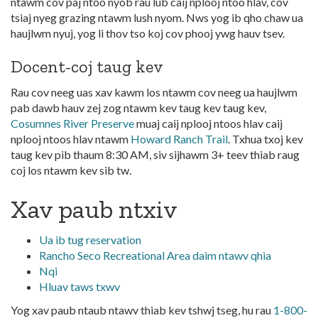
ntawm cov paj ntoo nyob rau lub caij nplooj ntoo hlav, cov
tsiaj nyeg grazing ntawm lush nyom. Nws yog ib qho chaw ua
haujlwm nyuj, yog li thov tso koj cov phooj ywg hauv tsev.
Docent-coj taug kev
Rau cov neeg uas xav kawm los ntawm cov neeg ua haujlwm
pab dawb hauv zej zog ntawm kev taug kev taug kev,
Cosumnes River Preserve
muaj caij nplooj ntoos hlav caij
nplooj ntoos hlav ntawm
Howard Ranch Trail
. Txhua txoj kev
taug kev pib thaum 8:30 AM, siv sijhawm 3+ teev thiab raug
coj los ntawm kev sib tw.
Xav paub ntxiv
Ua ib tug reservation
Rancho Seco Recreational Area daim ntawv qhia
Nqi
Hluav taws txwv
Yog xav paub ntaub ntawv thiab kev tshwj tseg, hu rau
1-800-