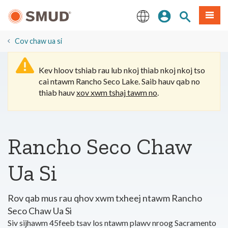
Hla
Kos Npe
Nrhiav qhov
Ntawv
mus
rau
English
Cov
​Cov chaw ua si
Ntsiab
Lus
Kev hloov tshiab rau lub nkoj thiab nkoj nkoj tso
Tseem
cai ntawm Rancho Seco Lake. Saib hauv qab no
Ceeb
thiab hauv
xov xwm tshaj tawm no
.
Rancho Seco Chaw
Ua Si
Rov qab mus rau qhov xwm txheej ntawm Rancho
Seco Chaw Ua Si
Siv sijhawm 45feeb tsav los ntawm plawv nroog Sacramento