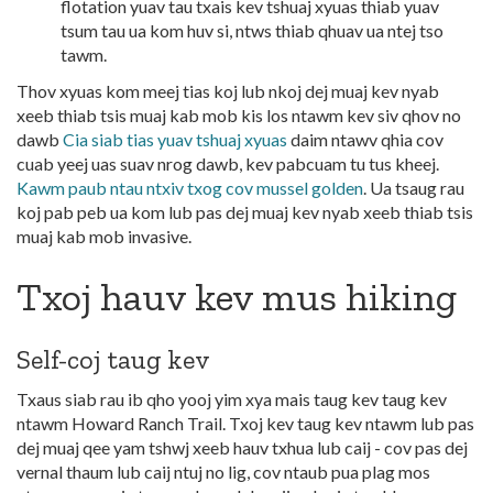
flotation yuav tau txais kev tshuaj xyuas thiab yuav
tsum tau ua kom huv si, ntws thiab qhuav ua ntej tso
tawm.
Thov xyuas kom meej tias koj lub nkoj dej muaj kev nyab
xeeb thiab tsis muaj kab mob kis los ntawm kev siv qhov no
dawb
Cia siab tias yuav tshuaj xyuas
daim ntawv qhia cov
cuab yeej uas suav nrog dawb, kev pabcuam tu tus kheej.
Kawm paub ntau ntxiv txog cov mussel golden
. Ua tsaug rau
koj pab peb ua kom lub pas dej muaj kev nyab xeeb thiab tsis
muaj kab mob invasive.
Txoj hauv kev mus hiking
Self-coj taug kev
Txaus siab rau ib qho yooj yim xya mais taug kev taug kev
ntawm Howard Ranch Trail. Txoj kev taug kev ntawm lub pas
dej muaj qee yam tshwj xeeb hauv txhua lub caij - cov pas dej
vernal thaum lub caij ntuj no lig, cov ntaub pua plag mos