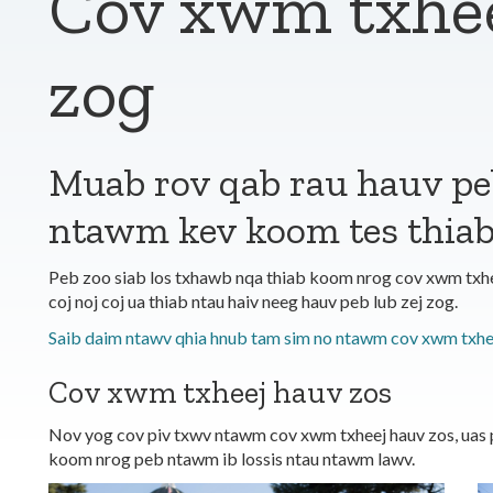
Cov xwm txhee
zog
Muab rov qab rau hauv peb
ntawm kev koom tes thia
Peb zoo siab los txhawb nqa thiab koom nrog cov xwm txhee
coj noj coj ua thiab ntau haiv neeg hauv peb lub zej zog.
Saib daim ntawv qhia hnub tam sim no ntawm cov xwm txhe
Cov xwm txheej hauv zos
Nov yog cov piv txwv ntawm cov xwm txheej hauv zos, uas 
koom nrog peb ntawm ib lossis ntau ntawm lawv.