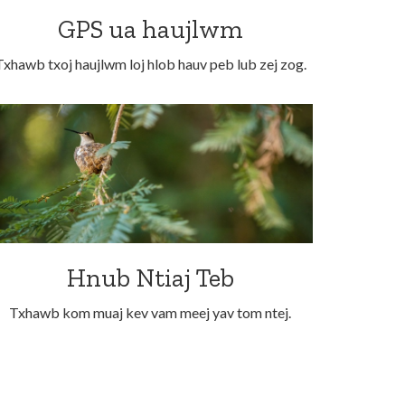
GPS ua haujlwm
Txhawb txoj haujlwm loj hlob hauv peb lub zej zog.
Hnub Ntiaj Teb
Txhawb kom muaj kev vam meej yav tom ntej.