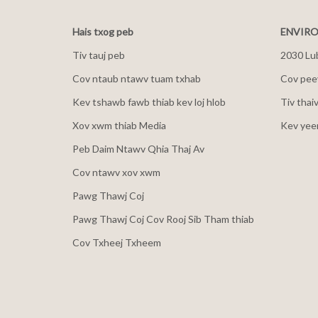
Hais txog peb
ENVIRO
Tiv tauj peb
2030 Lu
Cov ntaub ntawv tuam txhab
Cov peev
Kev tshawb fawb thiab kev loj hlob
Tiv thai
Xov xwm thiab Media
Kev yee
Peb Daim Ntawv Qhia Thaj Av
Cov ntawv xov xwm
Pawg Thawj Coj
Pawg Thawj Coj Cov Rooj Sib Tham thiab
Cov Txheej Txheem