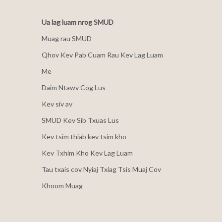
Ua lag luam nrog SMUD
Muag rau SMUD
Qhov Kev Pab Cuam Rau Kev Lag Luam
Me
Daim Ntawv Cog Lus
Kev siv av
SMUD Kev Sib Txuas Lus
Kev tsim thiab kev tsim kho
Kev Txhim Kho Kev Lag Luam
Tau txais cov Nyiaj Txiag Tsis Muaj Cov
Khoom Muag