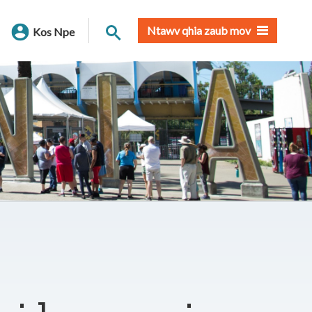
Nrhiav qhov chaw
Ntawv qhia zaub mov
Kos Npe