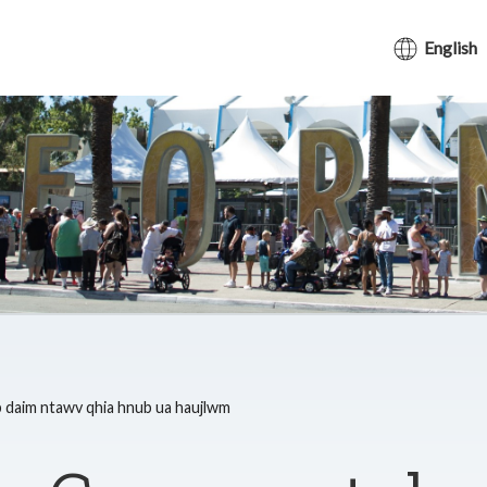
English
b daim ntawv qhia hnub ua haujlwm