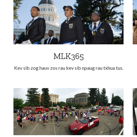
MLK365
Kev sib zog hauv zos rau kev sib npaug rau txhua tus.