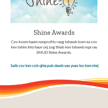
Shine Awards
Cov koom haum nonprofits raug txhawb kom xa cov
kev txhim kho hauv zej zog thiab kev txhawb nqa rau
SMUD Shine Awards.
Saib cov kev cob qhia pub dawb uas yuav los tom ntej