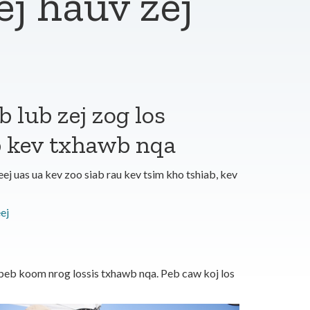
j hauv zej
 lub zej zog los
b kev txhawb nqa
j uas ua kev zoo siab rau kev tsim kho tshiab, kev
ej
peb koom nrog lossis txhawb nqa. Peb caw koj los