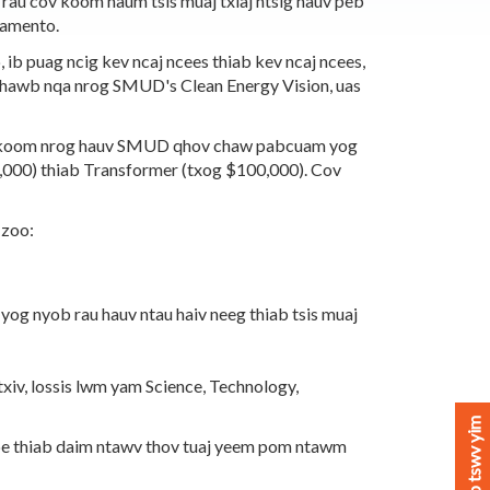
 rau cov koom haum tsis muaj txiaj ntsig hauv peb
ramento.
b puag ncig kev ncaj ncees thiab kev ncaj ncees,
txhawb nqa nrog SMUD's Clean Energy Vision, uas
og koom nrog hauv SMUD qhov chaw pabcuam yog
0,000) thiab Transformer (txog $100,000). Cov
 zoo:
 yog nyob rau hauv ntau haiv neeg thiab tsis muaj
xiv, lossis lwm yam Science, Technology,
Muab tswv yim
npe thiab daim ntawv thov tuaj yeem pom ntawm