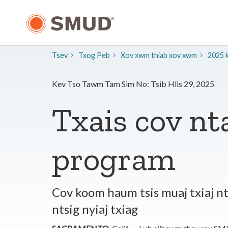
Hla
mus
rau
Cov
Ntsiab
Tsev
Txog Peb
​Xov xwm thiab xov xwm
2025 
Lus
Tseem
Ceeb
Kev Tso Tawm Tam Sim No: Tsib Hlis 29, 2025
Txais cov n
program
Cov koom haum tsis muaj txiaj nts
ntsig nyiaj txiag