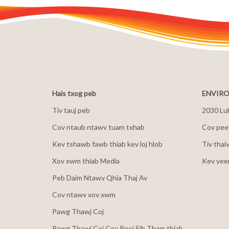
Hais txog peb
ENVIRO
Tiv tauj peb
2030 Lu
Cov ntaub ntawv tuam txhab
Cov peev
Kev tshawb fawb thiab kev loj hlob
Tiv thai
Xov xwm thiab Media
Kev yee
Peb Daim Ntawv Qhia Thaj Av
Cov ntawv xov xwm
Pawg Thawj Coj
Pawg Thawj Coj Cov Rooj Sib Tham thiab