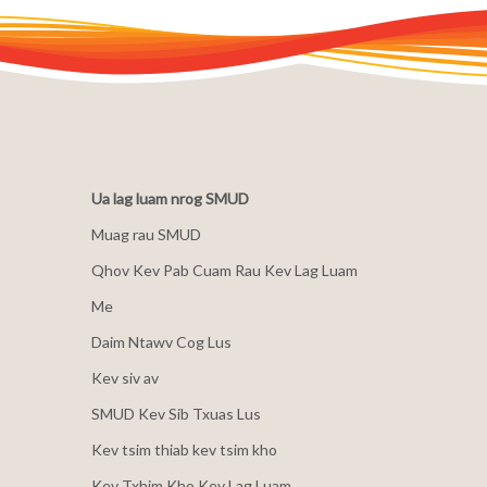
Ua lag luam nrog SMUD
Muag rau SMUD
Qhov Kev Pab Cuam Rau Kev Lag Luam
Me
Daim Ntawv Cog Lus
Kev siv av
SMUD Kev Sib Txuas Lus
Kev tsim thiab kev tsim kho
Kev Txhim Kho Kev Lag Luam