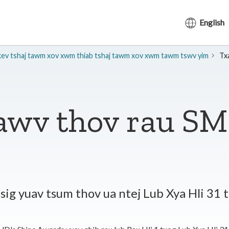
English
kev tshaj tawm xov xwm thiab tshaj tawm xov xwm tawm tswv yim
Tx
tawv thov rau S
ig yuav tsum thov ua ntej Lub Xya Hli 31 thi