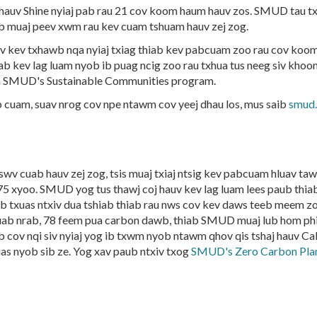
auv Shine nyiaj pab rau 21 cov koom haum hauv zos. SMUD tau txa
iab muaj peev xwm rau kev cuam tshuam hauv zej zog.
v kev txhawb nqa nyiaj txiag thiab kev pabcuam zoo rau cov koo
ab kev lag luam nyob ib puag ncig zoo rau txhua tus neeg siv kho
wm SMUD's Sustainable Communities program.
cuam, suav nrog cov npe ntawm cov yeej dhau los, mus saib
smud.
v tswv cuab hauv zej zog, tsis muaj txiaj ntsig kev pabcuam hluav 
75 xyoo. SMUD yog tus thawj coj hauv kev lag luam lees paub thiab
xob txuas ntxiv dua tshiab thiab rau nws cov kev daws teeb meem zo
ab nrab, 78 feem pua carbon dawb, thiab SMUD muaj lub hom phi
ov nqi siv nyiaj yog ib txwm nyob ntawm qhov qis tshaj hauv Calif
uas nyob sib ze. Yog xav paub ntxiv txog
SMUD's Zero Carbon Pla