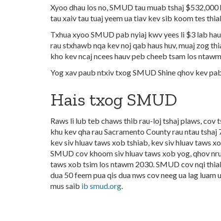
Xyoo dhau los no, SMUD tau muab tshaj $532,000 h
tau xaiv tau tuaj yeem ua tiav kev sib koom tes th
Txhua xyoo SMUD pab nyiaj kwv yees li $3 lab hau
rau s
txhawb nqa kev noj qab haus huv, muaj zog thi
kho kev ncaj ncees hauv peb cheeb tsam los nta
Yog xav paub ntxiv txog SMUD Shine qhov kev pab 
Hais txog SMUD
Raws li lub teb chaws thib rau-loj tshaj plaws, co
khu kev qha rau Sacramento County rau ntau tshaj 
kev siv hluav taws xob tshiab, kev siv hluav taws 
SMUD cov khoom siv hluav taws xob yog, qhov nru
taws xob tsim los ntawm 2030. SMUD cov nqi thiab c
dua 50 feem pua qis dua nws cov neeg ua lag luam 
mus saib
ib smud.org
.