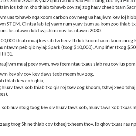
MUD's Shine Awards yuav qhib rau lub Rau Hli 1 txog Lub Xya Hli 31
sim los txhim kho thiab txhawb cov zej zog hauv cheeb tsam Sac
m uas txhawb nqa xoom carbon cov neeg ua haujlwm kev loj hlob, i
awm STEM. Ci ntsa iab tej yaam num yuav tsum ua kom zoo thiab 
ions los ntawm lub hwj chim mov los ntawm 2030.
100,000 thiab muaj kev sib tw heev. Ib lub koom haum koom nr
au ntawm peb qib nyiaj: Spark (txog $10,000), Amplifier (txog $5
Hli 31.
ujlwm muaj peev xwm, nws feem ntau txaus siab rau cov lus pom
awm kev siv cov kev daws teeb meem huv zog,
ob thiab kev cob qhia,
hluav taws xob thiab txo qis roj tsev cog khoom, tshwj xeeb tshaj
es),
ob huv ntsig txog kev siv hluav taws xob, hluav taws xob txuas nt
ug txog Shine thiab cov txheej txheem thov. Ib qhov txuas rau 