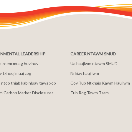
NMENTAL LEADERSHIP
CAREER NTAWM SMUD
b zeem muag huv huv
Ua haujlwm ntawm SMUD
 txheej muaj zog
Nrhiav hauj lwm
v ntoo thiab kab hluav taws xob
Cov Tub Ntxhais Kawm Haujlwm
m Carbon Market Disclosures
Tub Rog Tawm Tsam