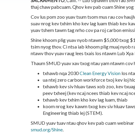
SACRAMENTO
, Calif. -- Lub sijhawm thov rau S
thaj chaw pabcuam. Qhov kev pab cuam Shine yog t
Cov lus pom zoo yuav tsum tsom mus rau cov haujlw
suav nrog kev txhim kho kev lag luam thiab kev k
yuav tshem tawm tag nrho cov pa roj carbon emiss
Shine khoom plig yuav nyob ntawm $5,000 txog $
tsim nyog thov.
Ci ntsa iab khoom plig muaj nyob r
ntawv thov yuav raug lees txais los ntawm Lub Xya 
Thaum SMUD yuav xav txog ntau yam ntawm cov ha
txhawb nqa 2030
Clean Energy Vision
los nt
ua ntej zero carbon workforce txoj kev loj hl
txhawb kev siv hluav taws xob zoo, kev txuag 
peev txheej (kev ncaj ncees thiab kev ncaj nce
txhawb kev txhim kho kev lag luam, thiab
koom nrog kev kawm txog kev siv hluav taws x
Engineering thiab lej (STEM).
SMUD yuav tuav ntau qhov kev pab cuam webinar za
smud.org/Shine
.