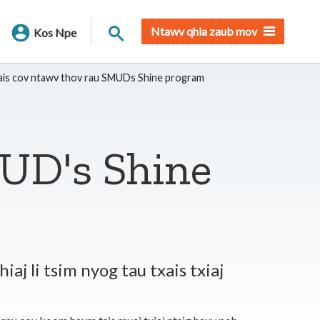
Nrhiav qhov chaw
Ntawv qhia zaub mov
Kos Npe
ais cov ntawv thov rau SMUDs Shine program
MUD's Shine
aj li tsim nyog tau txais txiaj