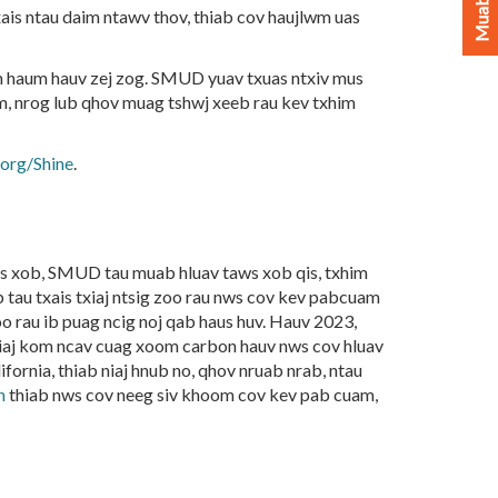
is ntau daim ntawv thov, thiab cov haujlwm uas
m haum hauv zej zog. SMUD yuav txuas ntxiv mus
om, nrog lub qhov muag tshwj xeeb rau kev txhim
org/Shine
.
taws xob, SMUD tau muab hluav taws xob qis, txhim
 tau txais txiaj ntsig zoo rau nws cov kev pabcuam
o rau ib puag ncig noj qab haus huv. Hauv 2023,
aj kom ncav cuag xoom carbon hauv nws cov hluav
ornia, thiab niaj hnub no, qhov nruab nrab, ntau
n
thiab nws cov neeg siv khoom cov kev pab cuam,