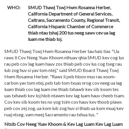
WHO:
SMUD Thawj Tswj Hwm Rosanna Herber,
California Department of General Services,
Caltrans, Sacramento County, Regional Transit,
California Hispanic Chamber of Commerce
thiab ntau tshaj 200 tus neeg sawv cev ua lag
luam me thiab loj.
SMUD Thawj Tswj Hwm Rosanna Herber tau hais tias "Ua
raws li Cov Neeg Yuav Khoom nthuav qhia SMUD kev cog lus
rau peb cov lag luam hauv zos thiab peb cov lus cog tseg rau
lub zog huv si yav tom ntej," said SMUD Board Thawj Tswj
Hwm Rosanna Herber. "Raws li peb hloov mus rau xoom-
carbon yav tom ntej, peb tab tom txuas nrog cov neeg ua lag
luam thiab cov lag luam me thiab txhawb kev sib koom tes
uas txhawb kev loj hlob ntawm kev lag luam hauv cheeb tsam.
Cov kev sib koom tes no yog tsim cov hauv kev thoob plaws
peb cov zej zog, ua kom lub zog huv si thiab ua kom muaj kev
ruaj ntseg, vam meej Sacramento rau txhua tus. "
Ntsib Cov Neeg Yuav Khoom & Kev Lag Luam Kev Lag Luam