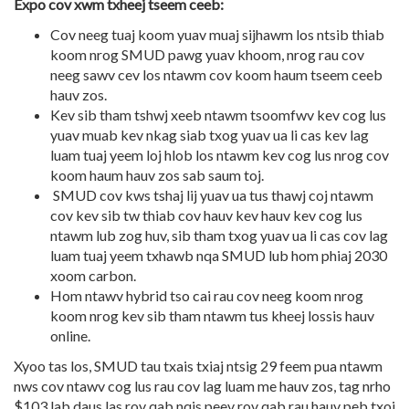
Expo cov xwm txheej tseem ceeb:
Cov neeg tuaj koom yuav muaj sijhawm los ntsib thiab
koom nrog SMUD pawg yuav khoom, nrog rau cov
neeg sawv cev los ntawm cov koom haum tseem ceeb
hauv zos.
Kev sib tham tshwj xeeb ntawm tsoomfwv kev cog lus
yuav muab kev nkag siab txog yuav ua li cas kev lag
luam tuaj yeem loj hlob los ntawm kev cog lus nrog cov
koom haum hauv zos sab saum toj.
SMUD cov kws tshaj lij yuav ua tus thawj coj ntawm
cov kev sib tw thiab cov hauv kev hauv kev cog lus
ntawm lub zog huv, sib tham txog yuav ua li cas cov lag
luam tuaj yeem txhawb nqa SMUD lub hom phiaj 2030
xoom carbon.
Hom ntawv hybrid tso cai rau cov neeg koom nrog
koom nrog kev sib tham ntawm tus kheej lossis hauv
online.
Xyoo tas los, SMUD tau txais txiaj ntsig 29 feem pua ntawm
nws cov ntawv cog lus rau cov lag luam me hauv zos, tag nrho
$103 lab daus las rov qab nqis peev rov qab rau hauv peb txoj