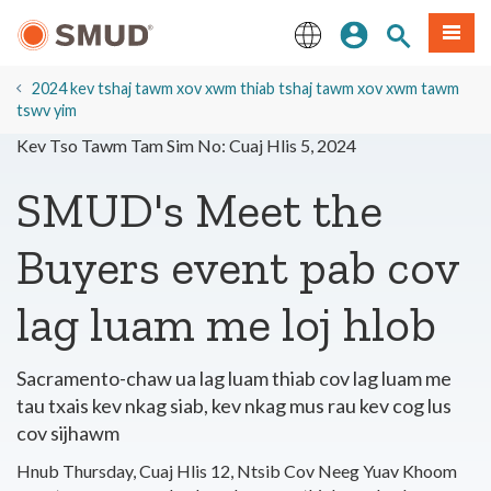
Hla
Kos Npe
Nrhiav qhov
Ntawv
mus
rau
English
Cov
2024 kev tshaj tawm xov xwm thiab tshaj tawm xov xwm tawm
Ntsiab
tswv yim
Lus
Kev Tso Tawm Tam Sim No: Cuaj Hlis 5, 2024
Tseem
Ceeb
SMUD's Meet the
Buyers event pab cov
lag luam me loj hlob
Sacramento-chaw ua lag luam thiab cov lag luam me
tau txais kev nkag siab,
kev nkag mus rau kev cog lus
cov sijhawm
Hnub Thursday, Cuaj Hlis 12, Ntsib Cov Neeg Yuav Khoom