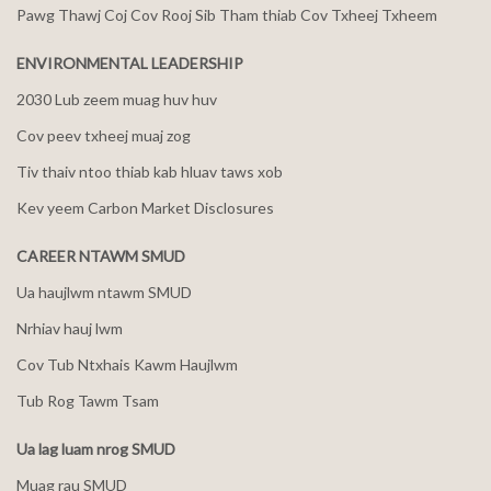
Pawg Thawj Coj Cov Rooj Sib Tham thiab Cov Txheej Txheem
ENVIRONMENTAL LEADERSHIP
2030 Lub zeem muag huv huv
Cov peev txheej muaj zog
Tiv thaiv ntoo thiab kab hluav taws xob
Kev yeem Carbon Market Disclosures
CAREER NTAWM SMUD
Ua haujlwm ntawm SMUD
Nrhiav hauj lwm
Cov Tub Ntxhais Kawm Haujlwm
Tub Rog Tawm Tsam
Ua lag luam nrog SMUD
Muag rau SMUD