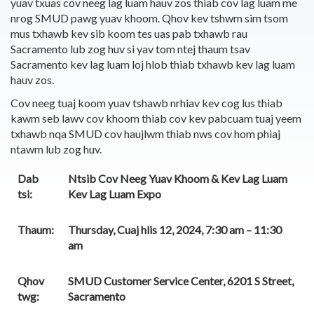
yuav txuas cov neeg lag luam hauv zos thiab cov lag luam me
nrog SMUD pawg yuav khoom. Qhov kev tshwm sim tsom
mus txhawb kev sib koom tes uas pab txhawb rau
Sacramento lub zog huv si yav tom ntej thaum tsav
Sacramento kev lag luam loj hlob thiab txhawb kev lag luam
hauv zos.
Cov neeg tuaj koom yuav tshawb nrhiav kev cog lus thiab
kawm seb lawv cov khoom thiab cov kev pabcuam tuaj yeem
txhawb nqa SMUD cov haujlwm thiab nws cov hom phiaj
ntawm lub zog huv.
Dab
Ntsib Cov Neeg Yuav Khoom & Kev Lag Luam
tsi:
Kev Lag Luam Expo
Thaum:
Thursday, Cuaj hlis 12, 2024, 7:30 am – 11:30
am
Qhov
SMUD Customer Service Center, 6201 S Street,
twg:
Sacramento