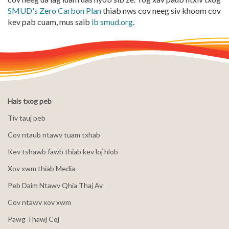
SMUD's Zero Carbon Plan
thiab nws cov neeg siv khoom cov
kev pab cuam, mus saib
ib smud.org
.
Hais txog peb
Tiv tauj peb
Cov ntaub ntawv tuam txhab
Kev tshawb fawb thiab kev loj hlob
Xov xwm thiab Media
Peb Daim Ntawv Qhia Thaj Av
Cov ntawv xov xwm
Pawg Thawj Coj