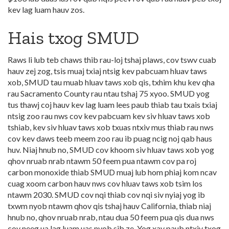
kev lag luam hauv zos.
Hais txog SMUD
Raws li lub teb chaws thib rau-loj tshaj plaws, cov tswv cuab
hauv zej zog, tsis muaj txiaj ntsig kev pabcuam hluav taws
xob, SMUD tau muab hluav taws xob qis, txhim khu kev qha
rau Sacramento County rau ntau tshaj 75 xyoo. SMUD yog
tus thawj coj hauv kev lag luam lees paub thiab tau txais txiaj
ntsig zoo rau nws cov kev pabcuam kev siv hluav taws xob
tshiab, kev siv hluav taws xob txuas ntxiv mus thiab rau nws
cov kev daws teeb meem zoo rau ib puag ncig noj qab haus
huv. Niaj hnub no, SMUD cov khoom siv hluav taws xob yog
qhov nruab nrab ntawm 50 feem pua ntawm cov pa roj
carbon monoxide thiab SMUD muaj lub hom phiaj kom ncav
cuag xoom carbon hauv nws cov hluav taws xob tsim los
ntawm 2030. SMUD cov nqi thiab cov nqi siv nyiaj yog ib
txwm nyob ntawm qhov qis tshaj hauv California, thiab niaj
hnub no, qhov nruab nrab, ntau dua 50 feem pua qis dua nws
cov neeg ua lag luam uas nyob sib ze. Yog xav paub ntxiv txog