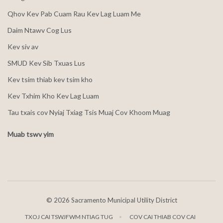
Qhov Kev Pab Cuam Rau Kev Lag Luam Me
Daim Ntawv Cog Lus
Kev siv av
SMUD Kev Sib Txuas Lus
Kev tsim thiab kev tsim kho
Kev Txhim Kho Kev Lag Luam
Tau txais cov Nyiaj Txiag Tsis Muaj Cov Khoom Muag
Muab tswv yim
©
2026 Sacramento Municipal Utility District
TXOJ CAI TSWJFWM NTIAG TUG
COV CAI THIAB COV CAI