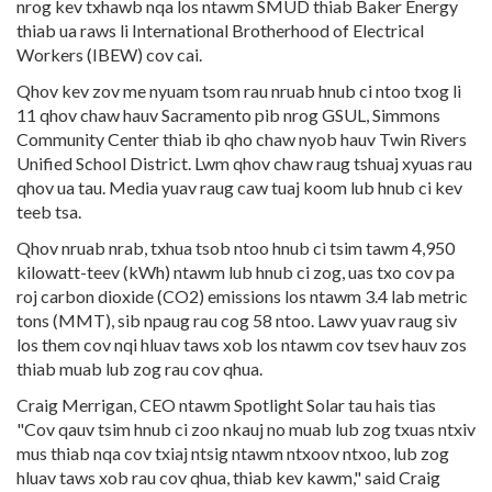
nrog kev txhawb nqa los ntawm SMUD thiab Baker Energy
thiab ua raws li International Brotherhood of Electrical
Workers (IBEW) cov cai.
Qhov kev zov me nyuam tsom rau nruab hnub ci ntoo txog li
11 qhov chaw hauv Sacramento pib nrog GSUL, Simmons
Community Center thiab ib qho chaw nyob hauv Twin Rivers
Unified School District. Lwm qhov chaw raug tshuaj xyuas rau
qhov ua tau. Media yuav raug caw tuaj koom lub hnub ci kev
teeb tsa.
Qhov nruab nrab, txhua tsob ntoo hnub ci tsim tawm 4,950
kilowatt-teev (kWh) ntawm lub hnub ci zog, uas txo cov pa
roj carbon dioxide (CO2) emissions los ntawm 3.4 lab metric
tons (MMT), sib npaug rau cog 58 ntoo. Lawv yuav raug siv
los them cov nqi hluav taws xob los ntawm cov tsev hauv zos
thiab muab lub zog rau cov qhua.
Craig Merrigan, CEO ntawm Spotlight Solar tau hais tias
"Cov qauv tsim hnub ci zoo nkauj no muab lub zog txuas ntxiv
mus thiab nqa cov txiaj ntsig ntawm ntxoov ntxoo, lub zog
hluav taws xob rau cov qhua, thiab kev kawm," said Craig