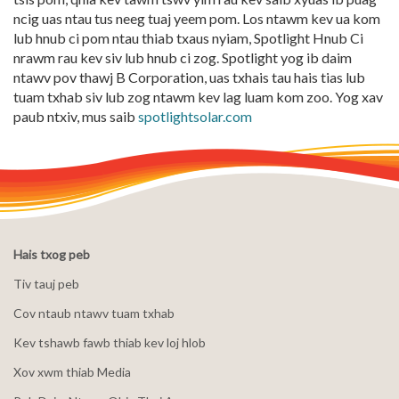
ncig uas ntau tus neeg tuaj yeem pom. Los ntawm kev ua kom
lub hnub ci pom ntau thiab txaus nyiam, Spotlight Hnub Ci
nrawm rau kev siv lub hnub ci zog. Spotlight yog ib daim
ntawv pov thawj B Corporation, uas txhais tau hais tias lub
tuam txhab siv lub zog ntawm kev lag luam kom zoo. Yog xav
paub ntxiv, mus saib
spotlightsolar.com
Hais txog peb
Tiv tauj peb
Cov ntaub ntawv tuam txhab
Kev tshawb fawb thiab kev loj hlob
Xov xwm thiab Media