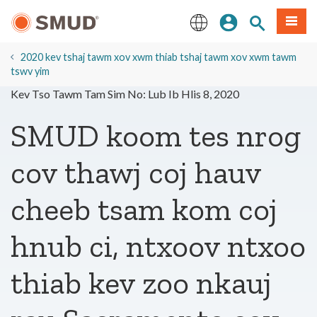
Hla
Kos Npe
Nrhiav qhov
Ntawv
mus
rau
English
Cov
2020 kev tshaj tawm xov xwm thiab tshaj tawm xov xwm tawm
Ntsiab
tswv yim
Lus
Kev Tso Tawm Tam Sim No: Lub Ib Hlis 8, 2020
Tseem
Ceeb
SMUD koom tes nrog
cov thawj coj hauv
cheeb tsam kom coj
hnub ci, ntxoov ntxoo
thiab kev zoo nkauj