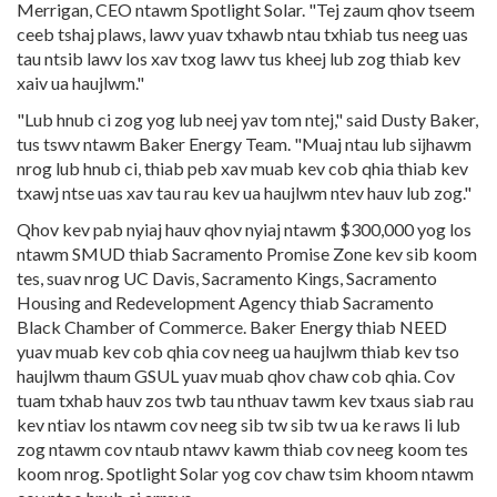
Merrigan, CEO ntawm Spotlight Solar. "Tej zaum qhov tseem
ceeb tshaj plaws, lawv yuav txhawb ntau txhiab tus neeg uas
tau ntsib lawv los xav txog lawv tus kheej lub zog thiab kev
xaiv ua haujlwm."
"Lub hnub ci zog yog lub neej yav tom ntej," said Dusty Baker,
tus tswv ntawm Baker Energy Team. "Muaj ntau lub sijhawm
nrog lub hnub ci, thiab peb xav muab kev cob qhia thiab kev
txawj ntse uas xav tau rau kev ua haujlwm ntev hauv lub zog."
Qhov kev pab nyiaj hauv qhov nyiaj ntawm $300,000 yog los
ntawm SMUD thiab Sacramento Promise Zone kev sib koom
tes, suav nrog UC Davis, Sacramento Kings, Sacramento
Housing and Redevelopment Agency thiab Sacramento
Black Chamber of Commerce. Baker Energy thiab NEED
yuav muab kev cob qhia cov neeg ua haujlwm thiab kev tso
haujlwm thaum GSUL yuav muab qhov chaw cob qhia. Cov
tuam txhab hauv zos twb tau nthuav tawm kev txaus siab rau
kev ntiav los ntawm cov neeg sib tw sib tw ua ke raws li lub
zog ntawm cov ntaub ntawv kawm thiab cov neeg koom tes
koom nrog. Spotlight Solar yog cov chaw tsim khoom ntawm