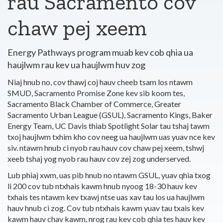
rau Sacramento cov
chaw pej xeem
Energy Pathways program muab kev cob qhia ua
haujlwm rau kev ua haujlwm huv zog
Niaj hnub no, cov thawj coj hauv cheeb tsam los ntawm
SMUD, Sacramento Promise Zone kev sib koom tes,
Sacramento Black Chamber of Commerce, Greater
Sacramento Urban League (GSUL), Sacramento Kings, Baker
Energy Team, UC Davis thiab Spotlight Solar tau tshaj tawm
txoj haujlwm txhim kho cov neeg ua haujlwm uas yuav nce kev
siv. ntawm hnub ci nyob rau hauv cov chaw pej xeem, tshwj
xeeb tshaj yog nyob rau hauv cov zej zog underserved.
Lub phiaj xwm, uas pib hnub no ntawm GSUL, yuav qhia txog
li 200 cov tub ntxhais kawm hnub nyoog 18-30 hauv kev
txhais tes ntawm kev txawj ntse uas xav tau los ua haujlwm
hauv hnub ci zog. Cov tub ntxhais kawm yuav tau txais kev
kawm hauv chav kawm, nrog rau kev cob qhia tes hauv kev