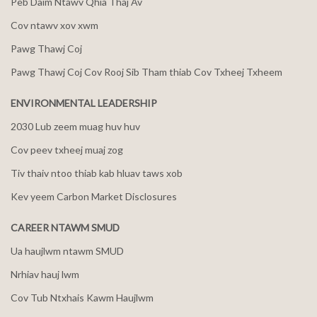
Peb Daim Ntawv Qhia Thaj Av
Cov ntawv xov xwm
Pawg Thawj Coj
Pawg Thawj Coj Cov Rooj Sib Tham thiab Cov Txheej Txheem
ENVIRONMENTAL LEADERSHIP
2030 Lub zeem muag huv huv
Cov peev txheej muaj zog
Tiv thaiv ntoo thiab kab hluav taws xob
Kev yeem Carbon Market Disclosures
CAREER NTAWM SMUD
Ua haujlwm ntawm SMUD
Nrhiav hauj lwm
Cov Tub Ntxhais Kawm Haujlwm