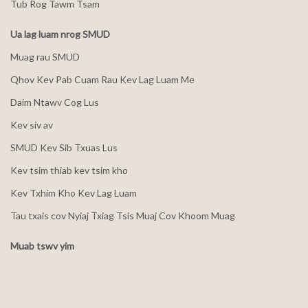
Tub Rog Tawm Tsam
Ua lag luam nrog SMUD
Muag rau SMUD
Qhov Kev Pab Cuam Rau Kev Lag Luam Me
Daim Ntawv Cog Lus
Kev siv av
SMUD Kev Sib Txuas Lus
Kev tsim thiab kev tsim kho
Kev Txhim Kho Kev Lag Luam
Tau txais cov Nyiaj Txiag Tsis Muaj Cov Khoom Muag
Muab tswv yim