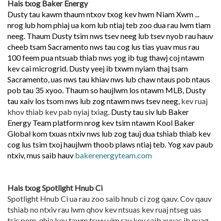
Hais txog Baker Energy
Dusty tau kawm thaum ntxov txog kev hwm Niam Xwm ...
nrog lub hom phiaj ua kom lub ntiaj teb zoo dua rau lwm tiam
neeg. Thaum Dusty tsim nws tsev neeg lub tsev nyob rau hauv
cheeb tsam Sacramento nws tau cog lus tias yuav mus rau
100 feem pua ntsuab thiab nws yog ib tug thawj coj ntawm
kev cai microgrid. Dusty yeej ib txwm nyiam thaj tsam
Sacramento, uas nws tau khiav nws lub chaw ntaus pob ntaus
pob tau 35 xyoo. Thaum so haujlwm los ntawm MLB, Dusty
tau xaiv los tsom nws lub zog ntawm nws tsev neeg,
kev ruaj
khov thiab kev pab nyiaj txiag.
Dusty tau siv lub Baker
Energy Team platform nrog kev tsim ntawm Kool Baker
Global kom txuas ntxiv nws lub zog tauj dua tshiab thiab kev
cog lus tsim txoj haujlwm thoob plaws ntiaj teb. Yog xav paub
ntxiv, mus saib hauv
bakerenergyteam.com
Hais txog Spotlight Hnub Ci
Spotlight Hnub Ci ua rau zoo saib hnub ci zog qauv. Cov qauv
tshiab no ntxiv rau lwm qhov kev ntsuas kev ruaj ntseg uas
tsis pom, qhia kev tawm tswv yim rau kev saib xyuas ib puag