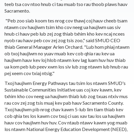
teeb tsa cov ntoo hnub ci tau muab tso rau thoob plaws hauv
Sacramento.
"Peb zoo siab koom tes nrog cov thawj coj hauv cheeb tsam
ntawm cov haujlwm tsim kho cov neeg ua haujlwm uas siv
hnub ci hauv peb lub zej zog thiab txhim kho kev ncaj ncees
nyob rau hauv peb cov zej zog tsis zoo," said SMUD CEO
thiab General Manager Arlen Orchard. "Lub hom phiaj ntawm
ob txoj haujlwm no yuav muab kev cob qhia rau kev ua
haujlwm hauv kev loj hlob ntawm kev lag luam huv huv thiab
ua kom peb lub peev xwm los siv lub zog ntawm lub hnub rau
pej xeem cov txiaj ntsig."
Txoj haujlwm Energy Pathways tau tsim los ntawm SMUD's
Sustainable Communities Initiative uas coj kev kawm, kev
txhim kho cov neeg ua haujlwm thiab lub zog txuas ntxiv mus
rau cov zej zog tsis muaj kev pab hauv Sacramento County.
Txoj haujlwm pib nrog chav kawm 5-lub lim tiam thiab kev
cob qhia tes los kawm cov txuj ci uas xav tau los ua haujlwm
hauv cov haujlwm huv huv. Cov ntaub ntawv kawm yog muab
los ntawm National Energy Education Development (NEED),