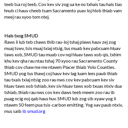
teeb tsa roj teeb. Cov kev siv zog ua ke no txhais tau hais tias
hnub ci hauv cheeb tsam Sacramento yuav loj hlob thiab vam
meej rau xyoo tom ntej.
Hais txog SMUD
Raws li lub teb chaws thib rau-loj tshaj plaws hauv zej zog
muaj tswv, tsis muaj txiaj ntsig, tus muab kev pabcuam hluav
taws xob, SMUD tau muab cov nqi hluav taws xob qis, txhim
khu kev qha rau ntau tshaj 70 xyoo rau Sacramento County
thiab cov chaw me me ntawm Placer thiab Yolo Counties.
SMUD yog tus thawj coj hauv kev lag luam lees paub thiab
tau txais txiaj ntsig zoo rau nws cov kev pabcuam kev siv
hluav taws xob tshiab, kev siv hluav taws xob txuas ntxiv dua
tshiab, thiab rau nws cov kev daws teeb meem zoo rau ib
puag ncig noj qab haus huv. SMUD lub zog sib xyaw yog li
ntawm 50 feem pua tsis-carbon emitting. Yog xav paub ntxiv,
mus saib
ib smud.org