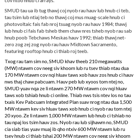
cov ntoo hnub ci arrays.
SMUD tau ua ib tug thawj coj nyob rau hauv lub hnub ci teb,
tau tsim lub ntiaj teb no thawj coj mus muag-scale hnub ci
photovoltaic fais fab nroj tsuag nyob rau hauv 1984; thawj
lub hnub ci fais fab tsheb them chaw nres tsheb nyob rau sab
hnub poob Tebchaws Meskas hauv 1992; thiab thawj net-
zero zog zej zog nyob rau hauv Midtown Sacramento,
featuring rooftop hnub ci thiab roj teeb.
Txog rau tam sim no, SMUD khav theeb 210 megawatts
(MW) ntawm cov neeg siv khoom lub ru tsev thiab ntau dua
170 MW ntawm cov nqi hluav taws xob hauv zos hnub ci hauv
nws thaj chaw pabcuam. Hauv peb lub xyoos tom ntej no,
SMUD yuav nqa ze li ntawm 270 MW ntawm cov nqi hluav
taws xob tshiab hnub ci online. Thiab nws tsis ntev los no tau
txais Kev Pabcuam Integrated Plan suav nrog ntau dua 1,500
MW ntawm kev siv hluav taws xob hnub ci nyob rau tom ntej
20 xyoo. Ze li ntawm 1,000 MW ntawm lub hnub ci tshiab no
tau npaj los tsim hauv zos. Nyob rau lub sijhawm no, SMUD
cia siab tias yuav muaj ib qho ntxiv 600 MW ntawm lub ru
tsev hnub ci thiab tshaj 200 MW ntawm cov neeg siv khoom