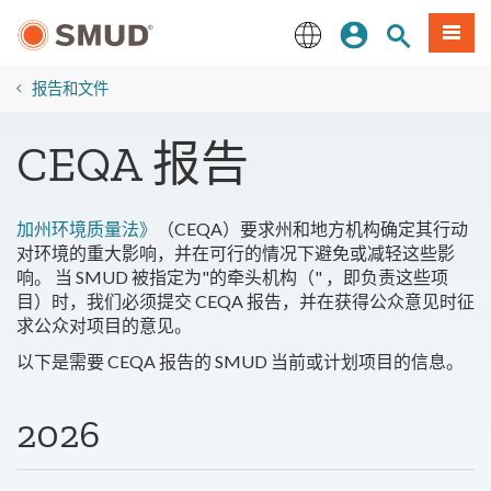
跳
登录
网站搜索
項目
至
主
English
要
报告和文件
内
容
CEQA 报告
加州环境质量法》
（CEQA）要求州和地方机构确定其行动
对环境的重大影响，并在可行的情况下避免或减轻这些影
响。 当 SMUD 被指定为"的牵头机构（" ，即负责这些项
目）时，我们必须提交 CEQA 报告，并在获得公众意见时征
求公众对项目的意见。
以下是需要 CEQA 报告的 SMUD 当前或计划项目的信息。
2026