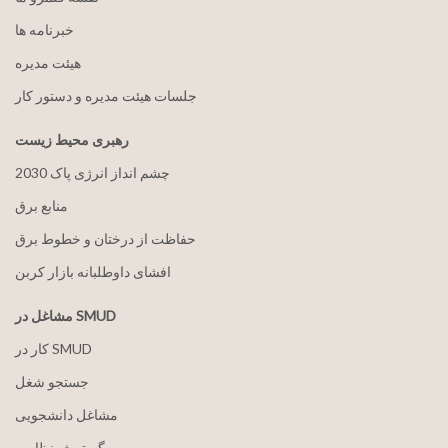
خبرنامه ها
هيئت مدیره
جلسات هیئت مدیره و دستور کار
رهبری محیط زیست
2030 چشم انداز انرژی پاک
منابع برق
حفاظت از درختان و خطوط برق
افشای داوطلبانه بازار کربن
مشاغل در SMUD
کار در SMUD
جستجو شغل
مشاغل دانشجویی
گسترش نظامی