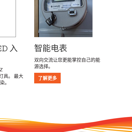
D 入
智能电表
双向交流让您更能掌控自己的能
源选择。
Z
ED 灯具。 最大
了解更多
染。