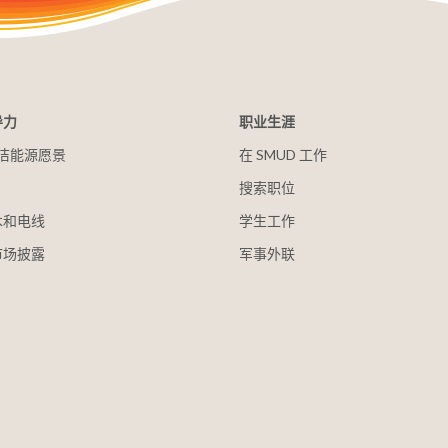
导力
职业生涯
 清洁能源愿景
在 SMUD 工作
搜索职位
木和电线
学生工作
市场披露
军事外联