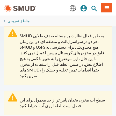
رفتن
منو
تجوی سایت
ورود
به
محتوای
English
اصلی
​مناطق تفریحی
SMUD به طور فعال نظارت بر مسئله صدف طلایی
هر دو در سراسر ایالت و منطقه ای. در این زمان،
SMUD و USFS هیچ محدودیتی برای دسترسی به
قایق در مخزن های کریستال بیسین اعمال نمی کنند.
با این حال ، این موضوع را به تغییر با کمی به هیچ
اطلاع پیش. در ضمن، لطفاً قبل از استفاده از مخزن
های SMUD، حتماً اقدامات تمیز، تخلیه و خشک را
تمرین کنید.
سطح آب مخزن یخدان پایین‌تر از حد معمول برای این
فصل است. لطفا روی آب احتیاط کنید.