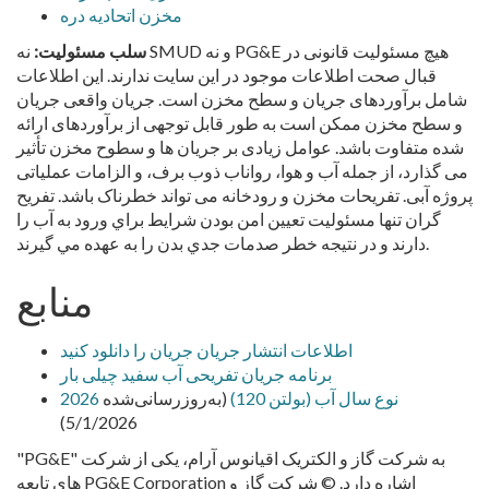
مخزن اتحادیه دره
سلب مسئولیت:
نه SMUD و نه PG&E هیچ مسئولیت قانونی در
قبال صحت اطلاعات موجود در این سایت ندارند. این اطلاعات
شامل برآوردهای جریان و سطح مخزن است. جریان واقعی جریان
و سطح مخزن ممکن است به طور قابل توجهی از برآوردهای ارائه
شده متفاوت باشد. عوامل زیادی بر جریان ها و سطوح مخزن تأثیر
می گذارد، از جمله آب و هوا، رواناب ذوب برف، و الزامات عملیاتی
پروژه آبی. تفریحات مخزن و رودخانه می تواند خطرناک باشد. تفريح
گران تنها مسئوليت تعيين امن بودن شرايط براي ورود به آب را
دارند و در نتيجه خطر صدمات جدي بدن را به عهده مي گيرند.
منابع
اطلاعات انتشار جریان جریان را دانلود کنید
برنامه جریان تفریحی آب سفید چیلی بار
2026 نوع سال آب (بولتن 120)
(به‌روزرسانی‌شده
5/1/2026)
"PG&E" به شرکت گاز و الکتریک اقیانوس آرام، یکی از شرکت
های تابعه PG&E Corporation اشاره دارد. © شرکت گاز و